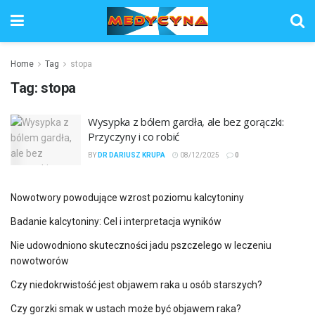
Home
Tag
stopa
Tag:
stopa
Wysypka z bólem gardła, ale bez gorączki:
Przyczyny i co robić
BY
DR DARIUSZ KRUPA
08/12/2025
0
Nowotwory powodujące wzrost poziomu kalcytoniny
Badanie kalcytoniny: Cel i interpretacja wyników
Nie udowodniono skuteczności jadu pszczelego w leczeniu
nowotworów
Czy niedokrwistość jest objawem raka u osób starszych?
Czy gorzki smak w ustach może być objawem raka?