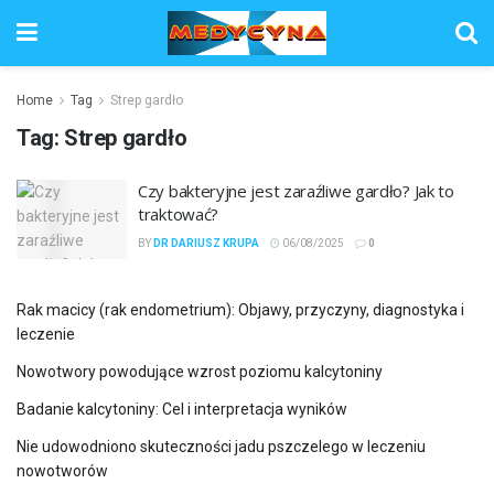
Home
Tag
Strep gardło
Tag:
Strep gardło
Czy bakteryjne jest zaraźliwe gardło? Jak to
traktować?
BY
DR DARIUSZ KRUPA
06/08/2025
0
Rak macicy (rak endometrium): Objawy, przyczyny, diagnostyka i
leczenie
Nowotwory powodujące wzrost poziomu kalcytoniny
Badanie kalcytoniny: Cel i interpretacja wyników
Nie udowodniono skuteczności jadu pszczelego w leczeniu
nowotworów