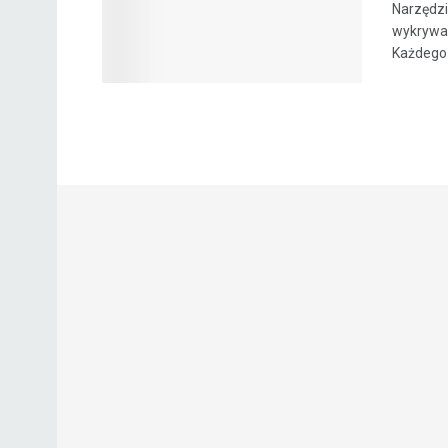
Narzędzi
wykrywać
Każdego r