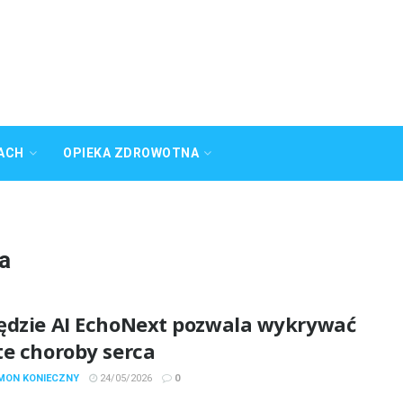
ACH
OPIEKA ZDROWOTNA
ca
ędzie AI EchoNext pozwala wykrywać
te choroby serca
YMON KONIECZNY
24/05/2026
0