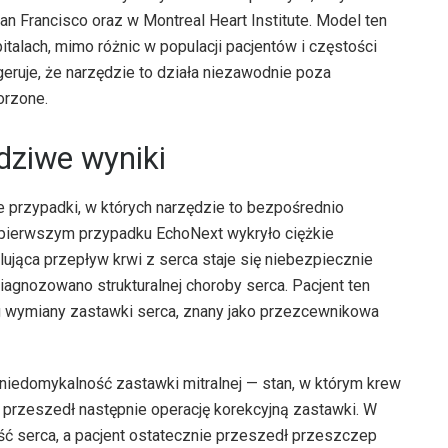
an Francisco oraz w Montreal Heart Institute. Model ten
alach, mimo różnic w populacji pacjentów i częstości
eruje, że narzędzie to działa niezawodnie poza
orzone.
dziwe wyniki
 przypadki, w których narzędzie to bezpośrednio
 pierwszym przypadku EchoNext wykryło ciężkie
ująca przepływ krwi z serca staje się niebezpiecznie
iagnozowano strukturalnej choroby serca. Pacjent ten
g wymiany zastawki serca, znany jako przezcewnikowa
niedomykalność zastawki mitralnej — stan, w którym krew
 przeszedł następnie operację korekcyjną zastawki. W
ć serca, a pacjent ostatecznie przeszedł przeszczep