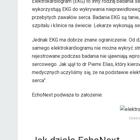
Elektrokardiogram (EKG) to inny rodzaj badania s
wykorzystują EKG do wykrywania nieprawidłowego
przebytych zawałów serca. Badania EKG są tanie,
szpitalu i klinice na świecie. Lekarze wykonują 
Jednak EKG ma dobrze znane ograniczenie. Od dz
samego elektrokardiogramu nie można wykryć stru
rejestrowane podczas badania nie ujawniają wpr
sercowego. Jak ujął to dr Pierre Elias, który ki
medycznych uczyliśmy się, że na podstawie elek
serca”.
EchoNext podważa to założenie.
Elektr