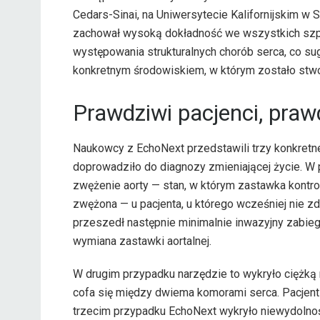
Cedars-Sinai, na Uniwersytecie Kalifornijskim w S
zachował wysoką dokładność we wszystkich szpit
występowania strukturalnych chorób serca, co sug
konkretnym środowiskiem, w którym zostało stw
Prawdziwi pacjenci, praw
Naukowcy z EchoNext przedstawili trzy konkretne
doprowadziło do diagnozy zmieniającej życie. W
zwężenie aorty — stan, w którym zastawka kontrol
zwężona — u pacjenta, u którego wcześniej nie zd
przeszedł następnie minimalnie inwazyjny zabie
wymiana zastawki aortalnej.
W drugim przypadku narzędzie to wykryło ciężką 
cofa się między dwiema komorami serca. Pacjent
trzecim przypadku EchoNext wykryło niewydolnoś