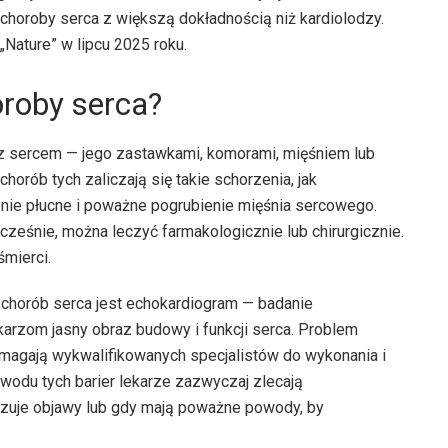
 choroby serca z większą dokładnością niż kardiolodzy.
Nature” w lipcu 2025 roku.
oroby serca?
 z sercem — jego zastawkami, komorami, mięśniem lub
orób tych zaliczają się takie schorzenia, jak
enie płucne i poważne pogrubienie mięśnia sercowego.
wcześnie, można leczyć farmakologicznie lub chirurgicznie.
mierci.
 chorób serca jest echokardiogram — badanie
karzom jasny obraz budowy i funkcji serca. Problem
ymagają wykwalifikowanych specjalistów do wykonania i
owodu tych barier lekarze zazwyczaj zlecają
kazuje objawy lub gdy mają poważne powody, by