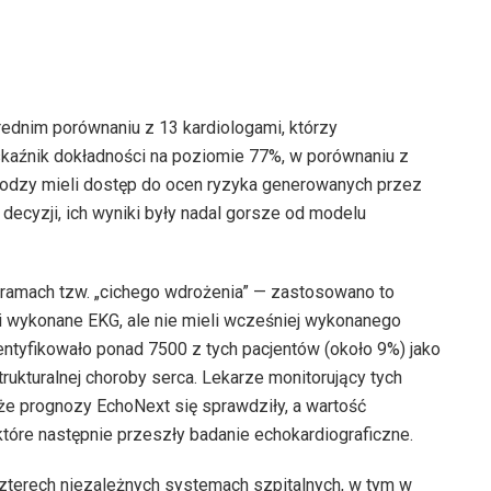
ednim porównaniu z 13 kardiologami, którzy
kaźnik dokładności na poziomie 77%, w porównaniu z
lodzy mieli dostęp do ocen ryzyka generowanych przez
ecyzji, ich wyniki były nadal gorsze od modelu
ramach tzw. „cichego wdrożenia” — zastosowano to
li wykonane EKG, ale nie mieli wcześniej wykonanego
entyfikowało ponad 7500 z tych pacjentów (około 9%) jako
kturalnej choroby serca. Lekarze monitorujący tych
 że prognozy EchoNext się sprawdziły, a wartość
tóre następnie przeszły badanie echokardiograficzne.
terech niezależnych systemach szpitalnych, w tym w