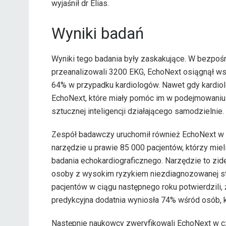
wyjaśnił dr Elias.
Wyniki badań
Wyniki tego badania były zaskakujące. W bezpośr
przeanalizowali 3200 EKG, EchoNext osiągnął ws
64% w przypadku kardiologów. Nawet gdy kardio
EchoNext, które miały pomóc im w podejmowaniu d
sztucznej inteligencji działającego samodzielnie.
Zespół badawczy uruchomił również EchoNext w 
narzędzie u prawie 85 000 pacjentów, którzy mie
badania echokardiograficznego. Narzędzie to zid
osoby z wysokim ryzykiem niezdiagnozowanej stru
pacjentów w ciągu następnego roku potwierdzili,
predykcyjna dodatnia wyniosła 74% wśród osób, k
Następnie naukowcy zweryfikowali EchoNext w cz