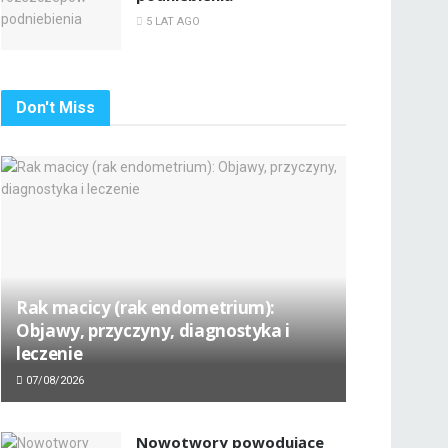
5 LAT AGO
Don't Miss
Rak macicy (rak endometrium):
Objawy, przyczyny, diagnostyka i
leczenie
07/08/2026
Nowotwory powodujące