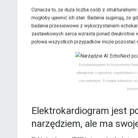
Oznacza to, że duża liczba osób z strukturalnymi
mogłoby ujawnić ich stan. Badania sugerują, że
badania przesiewowe z wykorzystaniem echokardi
zastawkowych serca wzrasta ponad dwukrotnie w
połowa wszystkich przypadków może pozostać 
Echokardiogram to bezbolesne badan
dźwiękowe o wysokiej częstotliwości
rzeczywistym. Pozwala lekarzom oce
komór 
Elektrokardiogram jest
narzędziem, ale ma swoje