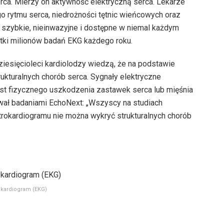
erca. Mierzy on aktywność elektryczną serca. Lekarze
 rytmu serca, niedrożności tętnic wieńcowych oraz
 szybkie, nieinwazyjne i dostępne w niemal każdym
setki milionów badań EKG każdego roku.
iesięcioleci kardiolodzy wiedzą, że na podstawie
kturalnych chorób serca. Sygnały elektryczne
ost fizycznego uszkodzenia zastawek serca lub mięśnia
erował badaniami EchoNext: „Wszyscy na studiach
trokardiogramu nie można wykryć strukturalnych chorób
okardiogram (EKG)