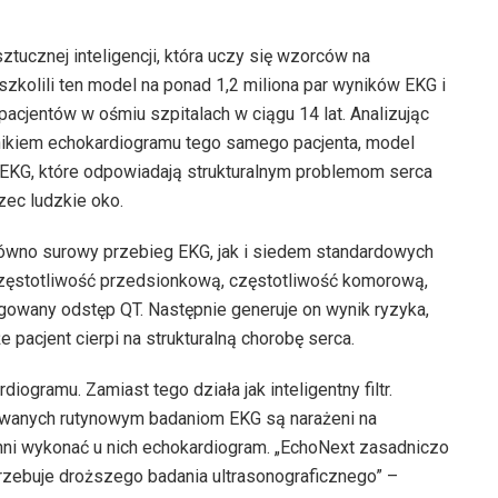
tucznej inteligencji, która uczy się wzorców na
kolili ten model na ponad 1,2 miliona par wyników EKG i
cjentów w ośmiu szpitalach w ciągu 14 lat. Analizując
ikiem echokardiogramu tego samego pacjenta, model
EKG, które odpowiadają strukturalnym problemom serca
zec ludzkie oko.
ówno surowy przebieg EKG, jak i siedem standardowych
ć, częstotliwość przedsionkową, częstotliwość komorową,
gowany odstęp QT. Następnie generuje on wynik ryzyka,
e pacjent cierpi na strukturalną chorobę serca.
iogramu. Zamiast tego działa jak inteligentny filtr.
ddawanych rutynowym badaniom EKG są narażeni na
nni wykonać u nich echokardiogram. „EchoNext zasadniczo
trzebuje droższego badania ultrasonograficznego” –