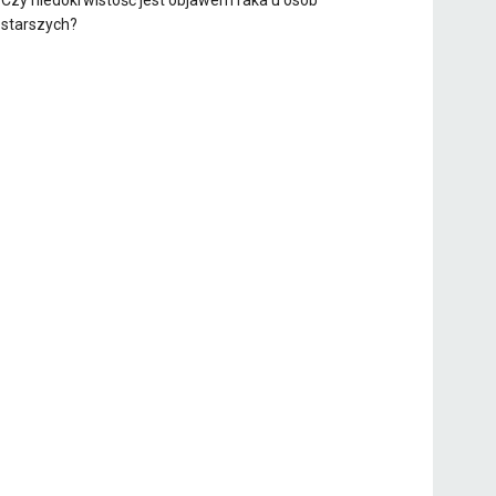
Czy niedokrwistość jest objawem raka u osób
starszych?