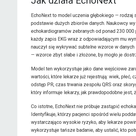
Jak działa EchoNext
EchoNext to model uczenia głębokiego — rodzaj sz
podstawie dużych zbiorów danych. Naukowcy wysz
echokardiogramów zebranych od ponad 230 000 pa
każdy zapis EKG wraz z odpowiadającym mu wyn
nauczył się wykrywać subtelne wzorce w danych 
— wzorce zbyt słabe i złożone, by mogło je dostr
Model ten wykorzystuje jako dane wejściowe zar
wartości, które lekarze już rejestrują: wiek, płe
odstęp PR, czas trwania zespołu QRS oraz skory
który informuje lekarzy, jak prawdopodobne jest, ż
Co istotne, EchoNext nie próbuje zastąpić echokard
Identyfikuje, którzy pacjenci spośród wielu po
wystarczająco wysokie ryzyko, aby lekarze powi
wykorzystuje tańsze badanie, aby ustalić, kto po