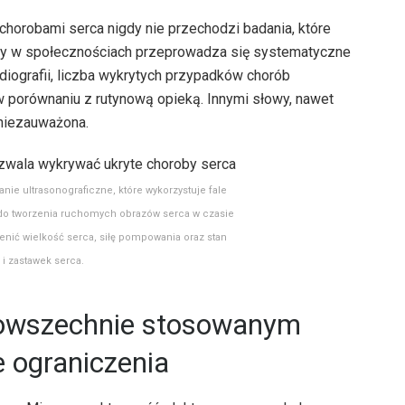
 chorobami serca nigdy nie przechodzi badania, które
 gdy w społecznościach przeprowadza się systematyczne
ografii, liczba wykrytych przypadków chorób
 porównaniu z rutynową opieką. Innymi słowy, nawet
niezauważona.
ie ultrasonograficzne, które wykorzystuje fale
 do tworzenia ruchomych obrazów serca w czasie
nić wielkość serca, siłę pompowania oraz stan
i zastawek serca.
 powszechnie stosowanym
 ograniczenia