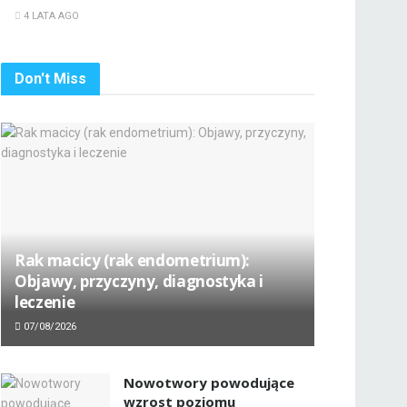
4 LATA AGO
Don't Miss
Rak macicy (rak endometrium):
Objawy, przyczyny, diagnostyka i
leczenie
07/08/2026
Nowotwory powodujące
wzrost poziomu