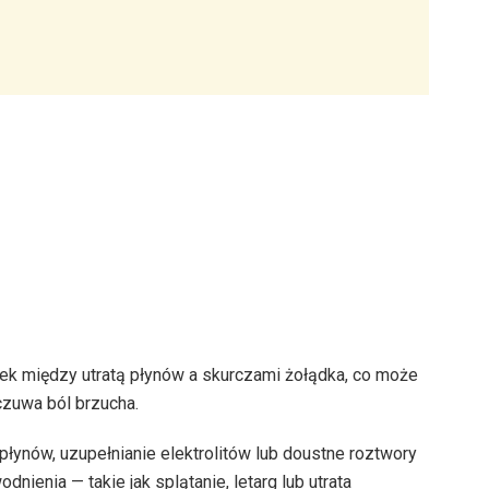
ek między utratą płynów a skurczami żołądka, co może
zuwa ból brzucha.
łynów, uzupełnianie elektrolitów lub doustne roztwory
ienia — takie jak splątanie, letarg lub utrata