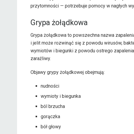
przytomności — potrzebuje pomocy w nagłych w
Grypa żołądkowa
Grypa żołądkowa to powszechna nazwa zapalenia żoł
i jelit może rozwinąć się z powodu wirusów, bakt
wymiotów i biegunki z powodu ostrego zapalenia ż
zaraźliwy.
Objawy grypy żołądkowej obejmują:
nudności
wymioty i biegunka
ból brzucha
gorączka
bół głowy