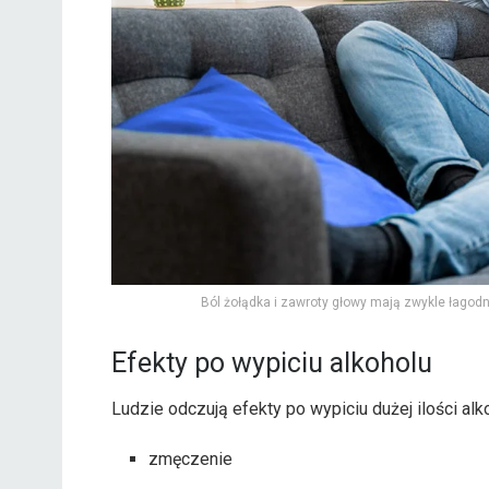
Ból żołądka i zawroty głowy mają zwykle łagod
Efekty po wypiciu alkoholu
Ludzie odczują efekty po wypiciu dużej ilości alk
zmęczenie