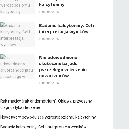
kalcytoniny
06/08/2026
Badanie kalcytoniny: Cel i
interpretacja wyników
06/08/2026
Nie udowodniono
skuteczności jadu
pszczelego w leczeniu
nowotworów
05/08/2026
Rak macicy (rak endometrium): Objawy, przyczyny,
diagnostyka i leczenie
Nowotwory powodujące wzrost poziomu kalcytoniny
Badanie kalcytoniny: Cel i interpretacja wyników