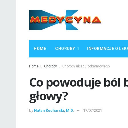
HOME
CHOROBY
INFORMACJE O LEK
Home
Choroby
Choroby układu pokarmowego
Co powoduje ból 
głowy?
by
Natan Kucharski, M.D.
17/07/2021