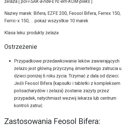
żelaza [
pol-i-SAK-a-ride-EYE-ern-KOM-pleks
]
Nazwy marek: Bifera, EZFE 200, Feosol Bifera, Ferrex 150,
Ferric-x 150, … pokaż wszystkie 10 marek
Klasa leku: produkty żelaza
Ostrzeżenie
Przypadkowe przedawkowanie leków zawierających
żelazo jest główną przyczyną śmiertelnego zatrucia u
dzieci poniżej 6 roku życia. Trzymać z dala od dzieci.
Jeśli Feosol Bifera (kapsułki i tabletki z kompleksem
polisacharydów i żelaza) zostanie zażyty przez
przypadek, natychmiast wezwij lekarza lub centrum
kontroli zatruć.
Zastosowania Feosol Bifera: