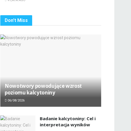
4 LATA AGO
Don't Miss
Nowotwory powodujące wzrost
poziomu kalcytoniny
06/08/2026
Badanie kalcytoniny: Cel i
interpretacja wyników