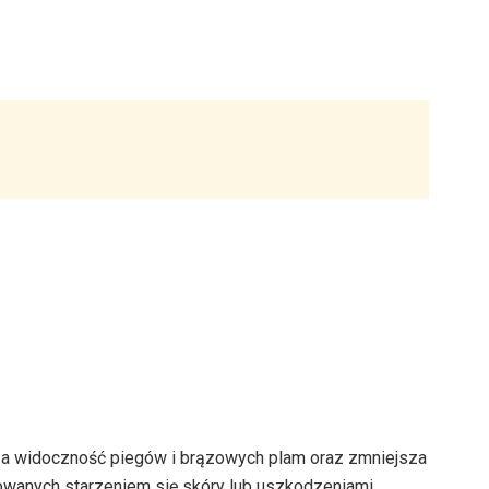
jsza widoczność piegów i brązowych plam oraz zmniejsza
owanych starzeniem się skóry lub uszkodzeniami