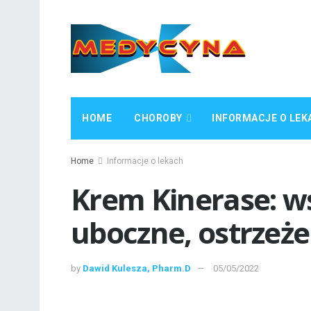
HOME
CHOROBY
INFORMACJE O LEK
Home
Informacje o lekach
Krem Kinerase: ws
uboczne, ostrzeże
by
Dawid Kulesza, Pharm.D
05/05/2022