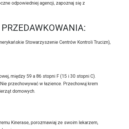
czne odpowiedniej agencji, zapoznaj się z
nia PRZEDAWKOWANIA:
merykańskie Stowarzyszenie Centrów Kontroli Trucizn),
wej, między 59 a 86 stopni F (15 i 30 stopni C).
. Nie przechowywać w łazience. Przechowuj krem ​​
wierząt domowych.
kremu Kinerase, porozmawiaj ze swoim lekarzem,