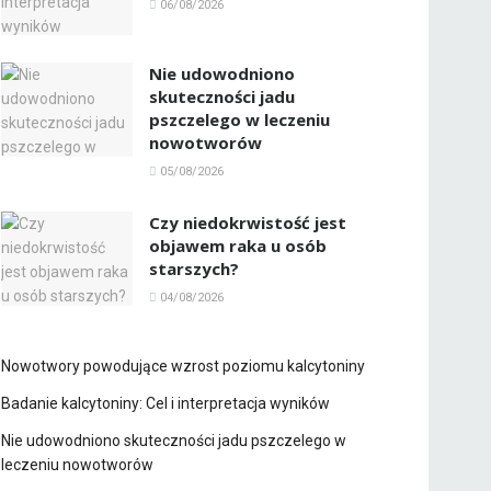
06/08/2026
Nie udowodniono
skuteczności jadu
pszczelego w leczeniu
nowotworów
05/08/2026
Czy niedokrwistość jest
objawem raka u osób
starszych?
04/08/2026
Nowotwory powodujące wzrost poziomu kalcytoniny
Badanie kalcytoniny: Cel i interpretacja wyników
Nie udowodniono skuteczności jadu pszczelego w
leczeniu nowotworów