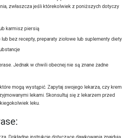
enia, zwłaszcza jeśli którekolwiek z poniższych dotyczy
lub karmisz piersią
tę lub bez recepty, preparaty ziołowe lub suplementy diety
substancje
e. Jednak w chwili obecnej nie są znane żadne
 które mogą wystąpić. Zapytaj swojego lekarza, czy krem ​​
zyjmowanymi lekami. Skonsultuj się z lekarzem przed
kiegokolwiek leku.
rase:
arza. Dokładne instrukcje dotyczące dawkowania znajdują