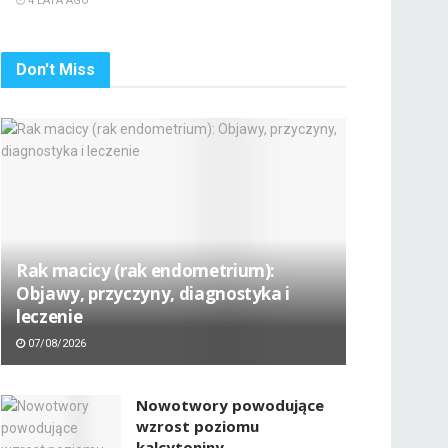
4 LATA AGO
Don't Miss
Rak macicy (rak endometrium):
Objawy, przyczyny, diagnostyka i
leczenie
07/08/2026
Nowotwory powodujące
wzrost poziomu
kalcytoniny