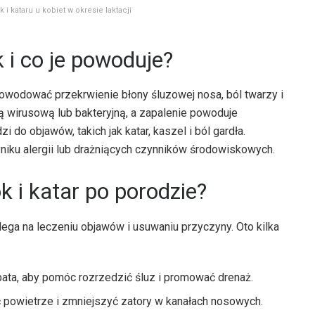
 i kataru u kobiet w okresie laktacji
k i co je powoduje?
powodować przekrwienie błony śluzowej nosa, ból twarzy i
ą wirusową lub bakteryjną, a zapalenie powoduje
 do objawów, takich jak katar, kaszel i ból gardła.
niku alergii lub drażniących czynników środowiskowych.
k i katar po porodzie?
lega na leczeniu objawów i usuwaniu przyczyny. Oto kilka
rbata, aby pomóc rozrzedzić śluz i promować drenaż.
 powietrze i zmniejszyć zatory w kanałach nosowych.