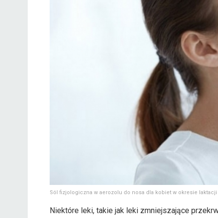
Sól fizjologiczna w aerozolu do nosa dla kobiet w okresie laktacji
Niektóre leki, takie jak leki zmniejszające prze