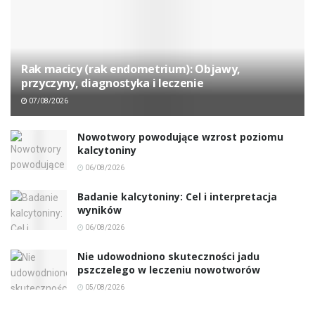
Rak macicy (rak endometrium): Objawy,
przyczyny, diagnostyka i leczenie
07/08/2026
Nowotwory powodujące wzrost poziomu
kalcytoniny
06/08/2026
Badanie kalcytoniny: Cel i interpretacja
wyników
06/08/2026
Nie udowodniono skuteczności jadu
pszczelego w leczeniu nowotworów
05/08/2026