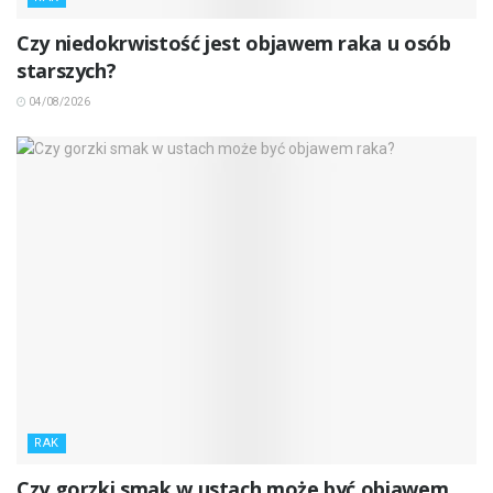
Czy niedokrwistość jest objawem raka u osób
starszych?
04/08/2026
RAK
Czy gorzki smak w ustach może być objawem