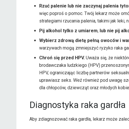
Rzuć palenie lub nie zaczynaj palenia tyto
więc poproś o pomoc. Twój lekarz może omó
strategiami rzucania palenia, takimi jak leki
Pij alkohol tylko z umiarem
,
lub nie pij alk
Wybierz zdrową dietę pełną owoców i wa
warzywach mogą zmniejszyć ryzyko raka gar
Chroń się przed HPV.
Uważa się, że niektó
brodawczaka ludzkiego (HPV) przenoszonym
HPV, ograniczając liczbę partnerów seksual
uprawiasz seks. Weź również pod uwagę szc
dla chłopców, dziewcząt oraz młodych kobie
Diagnostyka raka gardła
Aby zdiagnozować raka gardła, lekarz może zalec