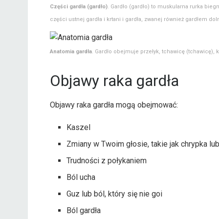
Części gardła (gardło)
. Gardło (gardło) to muskularna rurka biegn
części ustnej gardła i krtani i gardła, zwanej również gardłem do
Anatomia gardła
. Gardło obejmuje przełyk, tchawicę (tchawicę), kr
Objawy raka gardła
Objawy raka gardła mogą obejmować:
Kaszel
Zmiany w Twoim głosie, takie jak chrypka l
Trudności z połykaniem
Ból ucha
Guz lub ból, który się nie goi
Ból gardła