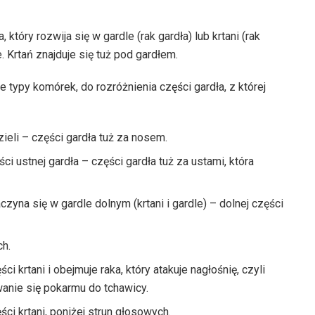
który rozwija się w gardle (rak gardła) lub krtani (rak
e. Krtań znajduje się tuż pod gardłem.
typy komórek, do rozróżnienia części gardła, z której
eli – części gardła tuż za nosem.
i ustnej gardła – części gardła tuż za ustami, która
czyna się w gardle dolnym (krtani i gardle) – dolnej części
ch.
i krtani i obejmuje raka, który atakuje nagłośnię, czyli
wanie się pokarmu do tchawicy.
ci krtani, poniżej strun głosowych.