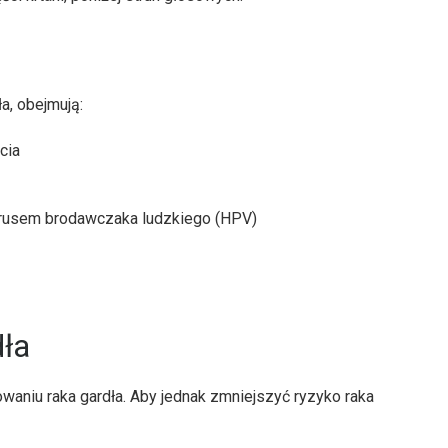
a, obejmują:
cia
irusem brodawczaka ludzkiego (HPV)
dła
niu raka gardła. Aby jednak zmniejszyć ryzyko raka