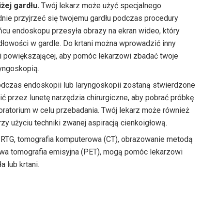
iżej gardłu.
Twój lekarz może użyć specjalnego
dnie przyjrzeć się twojemu gardłu podczas procedury
ńcu endoskopu przesyła obrazy na ekran wideo, który
łowości w gardle. Do krtani można wprowadzić inny
i powiększającej, aby pomóc lekarzowi zbadać twoje
ryngoskopią.
odczas endoskopii lub laryngoskopii zostaną stwierdzone
ć przez lunetę narzędzia chirurgiczne, aby pobrać próbkę
aboratorium w celu przebadania. Twój lekarz może również
y użyciu techniki zwanej aspiracją cienkoigłową.
RTG, tomografia komputerowa (CT), obrazowanie metodą
wa tomografia emisyjna (PET), mogą pomóc lekarzowi
 lub krtani.