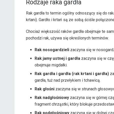
Rodzaje raka gardła
Rak gardła to termin ogólny odnoszący się do raka, 
krtani). Gardło i krtań są ze sobą ściśle połączon
Chociaż większość raków gardła obejmuje te same 
pochodzi rak, używa się określonych terminów.
Rak nosogardzieli
zaczyna się w nosogardzi
Rak jamy ustnej i gardła
zaczyna się w częśc
obejmuje migdałki.
Rak gardła i gardła (rak krtani i gardła)
za
gardła, tuż nad przełykiem i tchawicą.
Rak głośni
zaczyna się w strunach głosowy
Rak nadgłośniowy
zaczyna się w górnej częśc
fragment chrząstki, który blokuje przedosta
Rak podgłośniowy
zaczyna się w dolnej częś