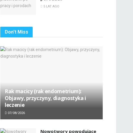
5 LAT AGO
Don't Miss
Rak macicy (rak endometrium):
Objawy, przyczyny, diagnostyka i
leczenie
07/08/2026
Nowotwory powodujące