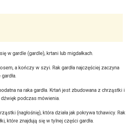
ię w gardle (gardle), krtani lub migdałkach.
 nosem, a kończy w szyi. Rak gardła najczęściej zaczyna
 gardła.
podatna na raka gardła. Krtań jest zbudowana z chrząstki i
ć dźwięk podczas mówienia.
ąstki (nagłośnię), która działa jak pokrywa tchawicy. Rak
i, które znajdują się w tylnej części gardła.