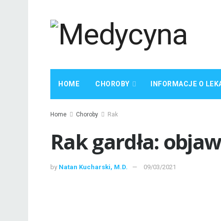
HOME
CHOROBY
INFORMACJE O LEK
Home
Choroby
Rak
Rak gardła: objaw
by
Natan Kucharski, M.D.
09/03/2021