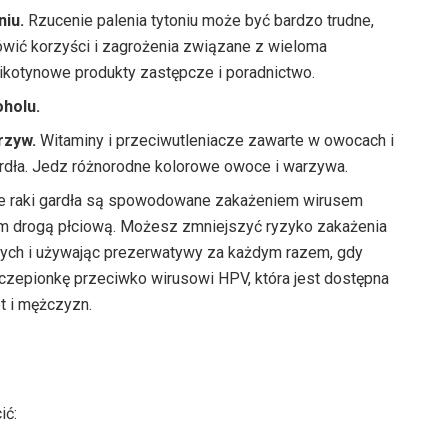
niu.
Rzucenie palenia tytoniu może być bardzo trudne,
wić korzyści i zagrożenia związane z wieloma
, nikotynowe produkty zastępcze i poradnictwo.
oholu.
rzyw.
Witaminy i przeciwutleniacze zawarte w owocach i
dła. Jedz różnorodne kolorowe owoce i warzywa.
re raki gardła są spowodowane zakażeniem wirusem
 drogą płciową. Możesz zmniejszyć ryzyko zakażenia
nych i używając prezerwatywy za każdym razem, gdy
zepionkę przeciwko wirusowi HPV, która jest dostępna
t i mężczyzn.
ić: