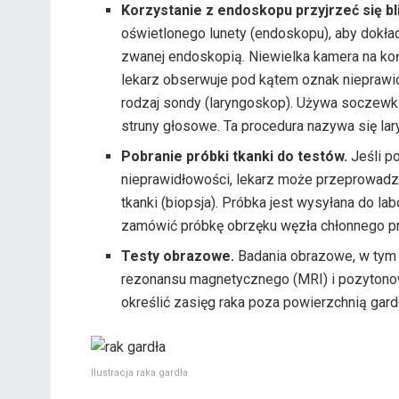
Korzystanie z endoskopu
przyjrzeć się bl
oświetlonego lunety (endoskopu), aby dokła
zwanej endoskopią. Niewielka kamera na ko
lekarz obserwuje pod kątem oznak nieprawid
rodzaj sondy (laryngoskop). Używa soczewk
struny głosowe. Ta procedura nazywa się la
Pobranie próbki tkanki do testów.
Jeśli p
nieprawidłowości, lekarz może przeprowadzi
tkanki (biopsja). Próbka jest wysyłana do l
zamówić próbkę obrzęku węzła chłonnego prz
Testy obrazowe.
Badania obrazowe, w tym 
rezonansu magnetycznego (MRI) i pozytono
określić zasięg raka poza powierzchnią gardła
Ilustracja raka gardła