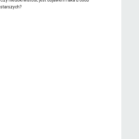
Czy niedokrwistość jest objawem raka u osób
starszych?