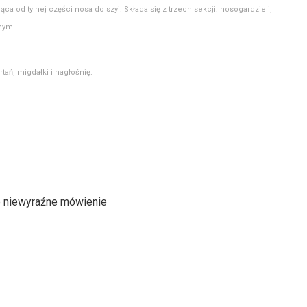
ąca od tylnej części nosa do szyi. Składa się z trzech sekcji: nosogardzieli,
lnym.
tań, migdałki i nagłośnię.
ub niewyraźne mówienie