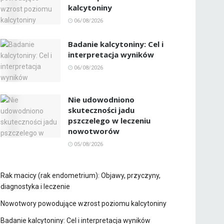
kalcytoniny
06/08/2026
Badanie kalcytoniny: Cel i
interpretacja wyników
06/08/2026
Nie udowodniono
skuteczności jadu
pszczelego w leczeniu
nowotworów
05/08/2026
Rak macicy (rak endometrium): Objawy, przyczyny,
diagnostyka i leczenie
Nowotwory powodujące wzrost poziomu kalcytoniny
Badanie kalcytoniny: Cel i interpretacja wyników