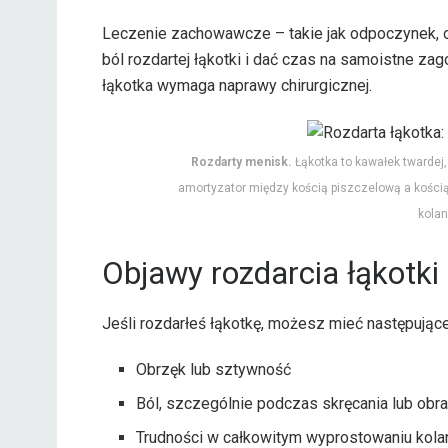
Leczenie zachowawcze – takie jak odpoczynek, ok
ból rozdartej łąkotki i dać czas na samoistne za
łąkotka wymaga naprawy chirurgicznej.
Rozdarty menisk.
Łąkotka to kawałek twardej, 
amortyzator między kością piszczelową a kością
kolan
Objawy rozdarcia łąkotki
Jeśli rozdarłeś łąkotkę, możesz mieć następujące
Obrzęk lub sztywność
Ból, szczególnie podczas skręcania lub obra
Trudności w całkowitym wyprostowaniu kola