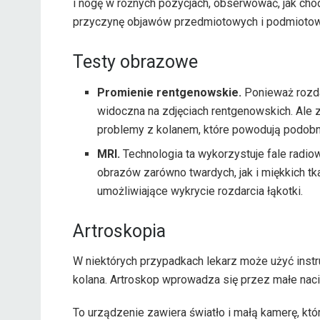
i nogę w różnych pozycjach, obserwować, jak chod
przyczynę objawów przedmiotowych i podmiotow
Testy obrazowe
Promienie rentgenowskie.
Ponieważ rozdar
widoczna na zdjęciach rentgenowskich. Ale
problemy z kolanem, które powodują podobn
MRI
.
Technologia ta wykorzystuje fale radi
obrazów zarówno twardych, jak i miękkich t
umożliwiające wykrycie rozdarcia łąkotki.
Artroskopia
W niektórych przypadkach lekarz może użyć ins
kolana. Artroskop wprowadza się przez małe naci
To urządzenie zawiera światło i małą kamerę, kt