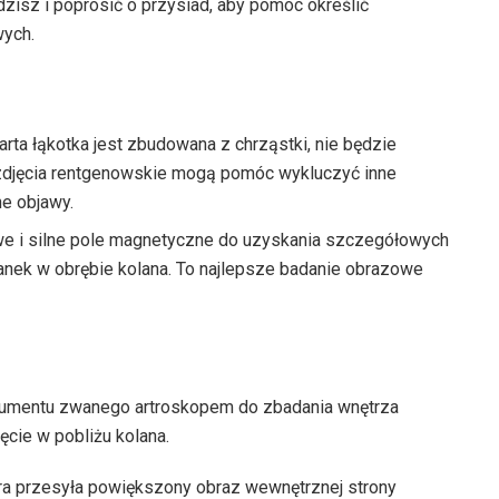
zisz i poprosić o przysiad, aby pomóc określić
ych.
ta łąkotka jest zbudowana z chrząstki, nie będzie
 zdjęcia rentgenowskie mogą pomóc wykluczyć inne
e objawy.
owe i silne pole magnetyczne do uzyskania szczegółowych
kanek w obrębie kolana. To najlepsze badanie obrazowe
trumentu zwanego artroskopem do zbadania wnętrza
ęcie w pobliżu kolana.
óra przesyła powiększony obraz wewnętrznej strony