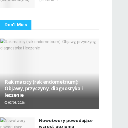
5 LAT AGO
Don't Miss
Rak macicy (rak endometrium):
Objawy, przyczyny, diagnostyka i
leczenie
07/08/2026
Nowotwory powodujące
wzrost poziomu