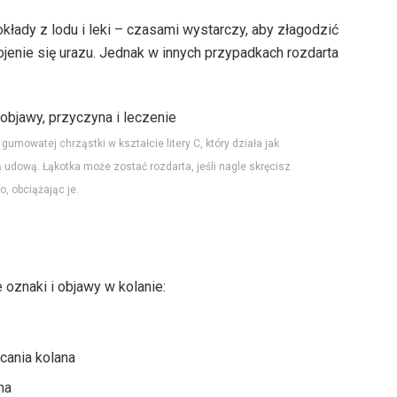
łady z lodu i leki – czasami wystarczy, aby złagodzić
gojenie się urazu. Jednak w innych przypadkach rozdarta
gumowatej chrząstki w kształcie litery C, który działa jak
 udową. Łąkotka może zostać rozdarta, jeśli nagle skręcisz
o, obciążając je.
 oznaki i objawy w kolanie:
cania kolana
na