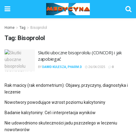
Home
Tag
Bisoprolol
Tag:
Bisoprolol
Skutki uboczne bisoprololu (CONCOR) i jak
zapobiegać
BY
DAWID KULESZA, PHARM.D
26/04/2025
0
Rak macicy (rak endometrium): Objawy, przyczyny, diagnostyka i
leczenie
Nowotwory powodujące wzrost poziomu kalcytoniny
Badanie kalcytoniny: Cel i interpretacja wyników
Nie udowodniono skuteczności jadu pszczelego w leczeniu
nowotworów