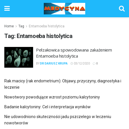
Home
Tag
Entamoeba histolytica
Tag:
Entamoeba histolytica
Pełzakowica spowodowana zakażeniem
Entamoeba histolytica
BY
DR DARIUSZ KRUPA
03/12/2020
0
Rak macicy (rak endometrium): Objawy, przyczyny, diagnostyka i
leczenie
Nowotwory powodujące wzrost poziomu kalcytoniny
Badanie kalcytoniny: Cel i interpretacja wyników
Nie udowodniono skuteczności jadu pszczelego w leczeniu
nowotworów