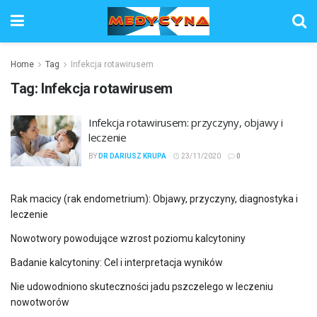
Home
Tag
Infekcja rotawirusem
Tag:
Infekcja rotawirusem
Infekcja rotawirusem: przyczyny, objawy i
leczenie
BY
DR DARIUSZ KRUPA
23/11/2020
0
Rak macicy (rak endometrium): Objawy, przyczyny, diagnostyka i
leczenie
Nowotwory powodujące wzrost poziomu kalcytoniny
Badanie kalcytoniny: Cel i interpretacja wyników
Nie udowodniono skuteczności jadu pszczelego w leczeniu
nowotworów