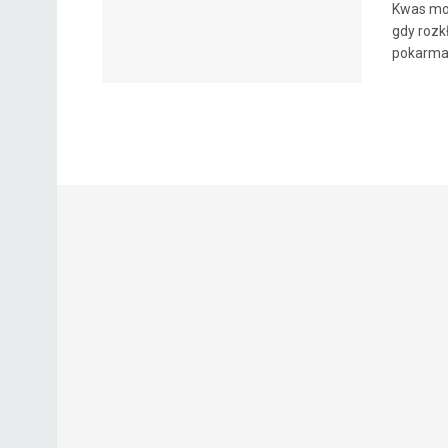
Kwas moc
gdy rozk
pokarmach