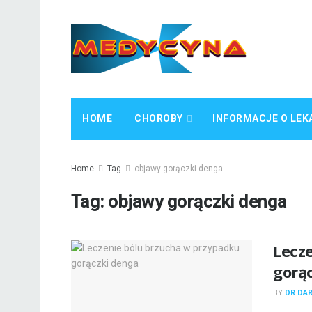
HOME
CHOROBY
INFORMACJE O LEK
Home
Tag
objawy gorączki denga
Tag:
objawy gorączki denga
Lecz
gorą
BY
DR DA