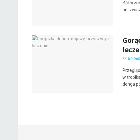
Ból brzu
ból zwią
Gorą
lecze
BY
DR DA
Przegląd
w tropik
denga po