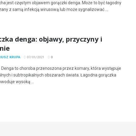
cha jest częstym objawem gorączki denga. Może to być łagodny
zany z samą infekcją wirusową lub może sygnalizować ...
czka denga: objawy, przyczyny i
nie
RIUSZ KRUPA
07/01/2021
0
 Denga to choroba przenoszona przez komary, która występuje
alnych i subtropikalnych obszarach świata. Łagodna gorączka
woduje wysoką ...