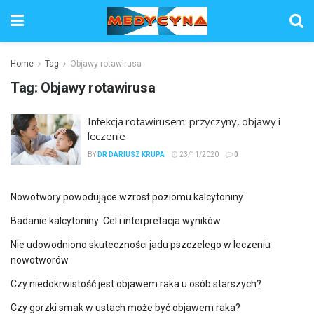
Home
Tag
Objawy rotawirusa
Tag:
Objawy rotawirusa
Infekcja rotawirusem: przyczyny, objawy i
leczenie
BY
DR DARIUSZ KRUPA
23/11/2020
0
Nowotwory powodujące wzrost poziomu kalcytoniny
Badanie kalcytoniny: Cel i interpretacja wyników
Nie udowodniono skuteczności jadu pszczelego w leczeniu
nowotworów
Czy niedokrwistość jest objawem raka u osób starszych?
Czy gorzki smak w ustach może być objawem raka?