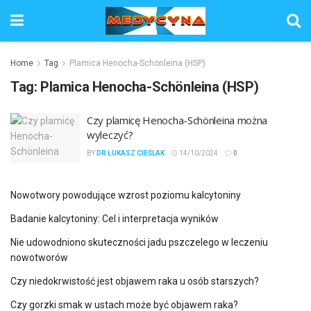
Home
Tag
Plamica Henocha-Schönleina (HSP)
Tag:
Plamica Henocha-Schönleina (HSP)
Czy plamicę Henocha-Schönleina można
wyleczyć?
BY
DR ŁUKASZ CIEŚLAK
14/10/2024
0
Nowotwory powodujące wzrost poziomu kalcytoniny
Badanie kalcytoniny: Cel i interpretacja wyników
Nie udowodniono skuteczności jadu pszczelego w leczeniu
nowotworów
Czy niedokrwistość jest objawem raka u osób starszych?
Czy gorzki smak w ustach może być objawem raka?