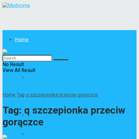
Home
Choroby
No Result
View All Result
All
Home
Tag
q szczepionka przeciw gorączce
Choroby skóry
Tag:
q szczepionka przeciw
Choroby układu pokarmowego
gorączce
Choroby zakaźne i pasożytnicze