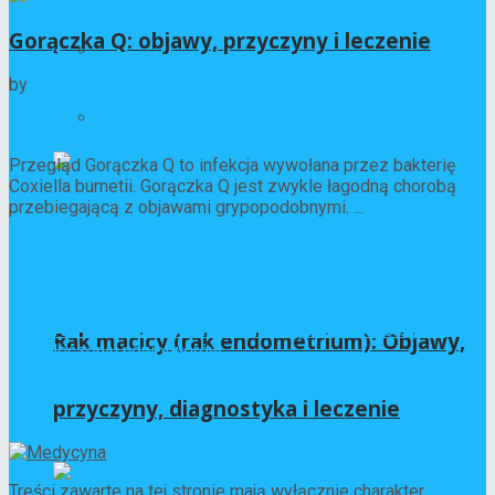
Gorączka Q: objawy, przyczyny i leczenie
Inne choroby
by
Dr Dariusz Krupa
07/01/2021
Rak
0
Przegląd Gorączka Q to infekcja wywołana przez bakterię
Coxiella burnetii. Gorączka Q jest zwykle łagodną chorobą
przebiegającą z objawami grypopodobnymi. ...
Rak macicy (rak endometrium): Objawy, przyczyny,
diagnostyka i leczenie
Nowotwory powodujące wzrost poziomu kalcytoniny
Badanie kalcytoniny: Cel i interpretacja wyników
Nie udowodniono skuteczności jadu pszczelego w
Rak macicy (rak endometrium): Objawy,
leczeniu nowotworów
Czy niedokrwistość jest objawem raka u osób
starszych?
przyczyny, diagnostyka i leczenie
Treści zawarte na tej stronie mają wyłącznie charakter