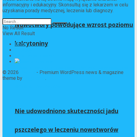
informacyjny i edukacyjny. Skonsultuj się z lekarzem w celu
uzyskania porady medycznej, leczenia lub diagnozy.
Nowotwory powodujące wzrost poziomu
No Result
View All Result
kalcytoniny
Home
Choroby
Informacje o lekach
Opieka zdrowotna
© 2026
JNews
- Premium WordPress news & magazine
theme by
Jegtheme
.
Nie udowodniono skuteczności jadu
pszczelego w leczeniu nowotworów