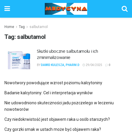
Home
Tag
salbutamol
Tag:
salbutamol
Skutki uboczne salbutamolu i ich
zminimalizowanie
BY
DAWID KULESZA, PHARM.D
29/04/2025
0
Nowotwory powodujące wzrost poziomu kalcytoniny
Badanie kalcytoniny: Cel i interpretacja wyników
Nie udowodniono skuteczności jadu pszczelego w leczeniu
nowotworów
Czy niedokrwistość jest objawem raka u osób starszych?
Czy gorzki smak w ustach może być objawem raka?