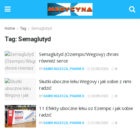
Home
Tag
Semaglutyd
Tag:
Semaglutyd
Semaglutyd (Ozempic/Wegovy) chroni
również serce
BY
DAWID KULESZA, PHARM.D
22/05/2026
0
Skutki uboczne leku Wegovy i jak sobie z nimi
radzić
BY
DAWID KULESZA, PHARM.D
20/09/2025
0
11 Efekty uboczne leku oz Ezempic i jak sobie
radzić
BY
DAWID KULESZA, PHARM.D
21/04/2025
0