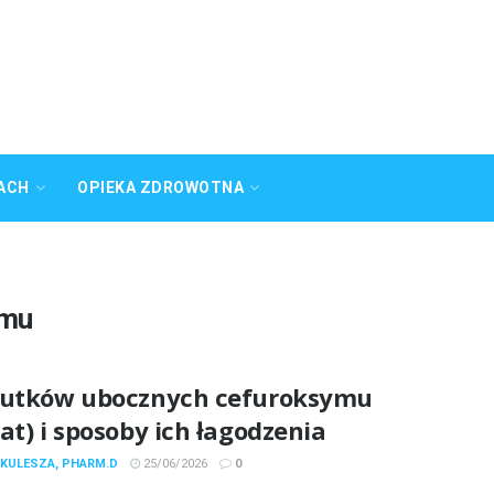
ACH
OPIEKA ZDROWOTNA
ymu
kutków ubocznych cefuroksymu
at) i sposoby ich łagodzenia
 KULESZA, PHARM.D
25/06/2026
0