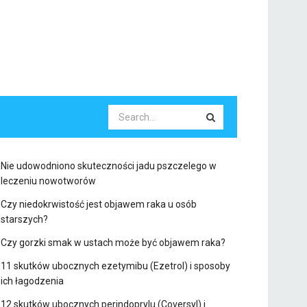
Nie udowodniono skuteczności jadu pszczelego w
leczeniu nowotworów
Czy niedokrwistość jest objawem raka u osób
starszych?
Czy gorzki smak w ustach może być objawem raka?
11 skutków ubocznych ezetymibu (Ezetrol) i sposoby
ich łagodzenia
12 skutków ubocznych perindoprylu (Coversyl) i