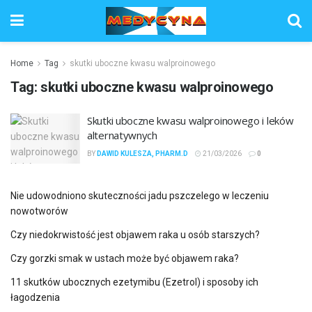
Home
Tag
skutki uboczne kwasu walproinowego
Tag:
skutki uboczne kwasu walproinowego
Skutki uboczne kwasu walproinowego i leków
alternatywnych
BY
DAWID KULESZA, PHARM.D
21/03/2026
0
Nie udowodniono skuteczności jadu pszczelego w leczeniu
nowotworów
Czy niedokrwistość jest objawem raka u osób starszych?
Czy gorzki smak w ustach może być objawem raka?
11 skutków ubocznych ezetymibu (Ezetrol) i sposoby ich
łagodzenia