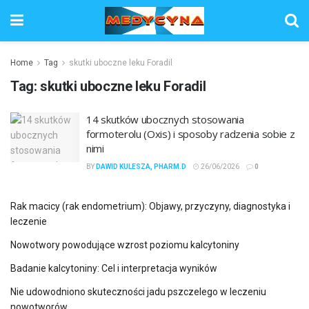
Home
Tag
skutki uboczne leku Foradil
Tag:
skutki uboczne leku Foradil
14 skutków ubocznych stosowania
formoterolu (Oxis) i sposoby radzenia sobie z
nimi
BY
DAWID KULESZA, PHARM.D
26/06/2026
0
Rak macicy (rak endometrium): Objawy, przyczyny, diagnostyka i
leczenie
Nowotwory powodujące wzrost poziomu kalcytoniny
Badanie kalcytoniny: Cel i interpretacja wyników
Nie udowodniono skuteczności jadu pszczelego w leczeniu
nowotworów