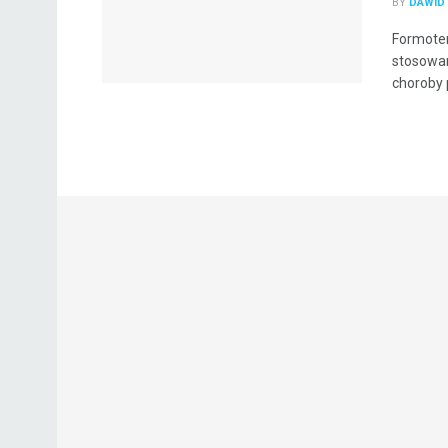
BY
DAWID
Formoter
stosowan
choroby p