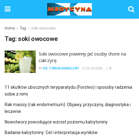
Home
Tag
soki owocowe
Tag:
soki owocowe
Soki owocowe powinny pić osoby chore na
cukrzycę
BY
DR. TYMON KONIECZNY
23/12/2024
0
11 skutków ubocznych teryparatydu (Forsteo) i sposoby radzenia
sobie z nimi
Rak macicy (rak endometrium): Objawy, przyczyny, diagnostyka i
leczenie
Nowotwory powodujące wzrost poziomu kalcytoniny
Badanie kalcytoniny: Cel i interpretacja wyników