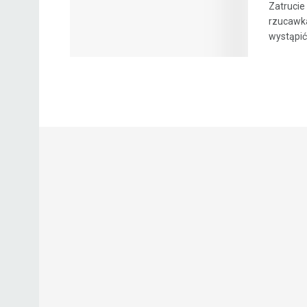
Zatrucie
rzucawka
wystąpić 