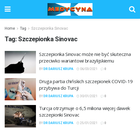
Home
Tag
Szczepionka Sinovac
Tag:
Szczepionka Sinovac
Szczepionka Sinovac może nie być skuteczna
przeciwko wariantowi brazylijskiemu
BY
DR DARIUSZ KRUPA
06/03/2021
0
Druga partia chińskich szczepionek COVID-19
przybywa do Turcji
BY
DR DARIUSZ KRUPA
30/01/2021
0
Turcja otrzymuje o 6,5 miliona więcej dawek
szczepionki Sinovac
BY
DR DARIUSZ KRUPA
25/01/2021
0