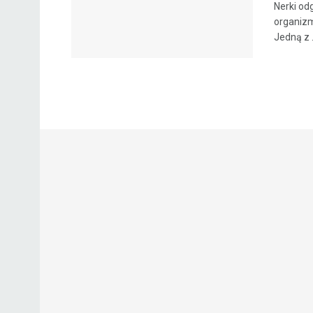
Nerki od
organizm
Jedną z .