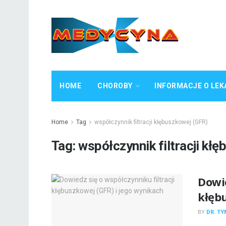
HOME
CHOROBY
INFORMACJE O LEK
Home
Tag
współczynnik filtracji kłębuszkowej (GFR)
Tag:
współczynnik filtracji kł
Dowie
kłęb
BY
DR. T