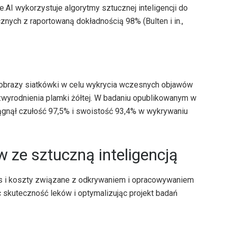
.AI wykorzystuje algorytmy sztucznej inteligencji do
znych z raportowaną dokładnością 98% (Bulten i in.,
 obrazy siatkówki w celu wykrycia wczesnych objawów
zwyrodnienia plamki żółtej. W badaniu opublikowanym w
gnął czułość 97,5% i swoistość 93,4% w wykrywaniu
w ze sztuczną inteligencją
as i koszty związane z odkrywaniem i opracowywaniem
c skuteczność leków i optymalizując projekt badań