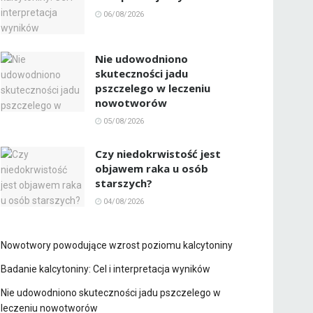
06/08/2026
Nie udowodniono
skuteczności jadu
pszczelego w leczeniu
nowotworów
05/08/2026
Czy niedokrwistość jest
objawem raka u osób
starszych?
04/08/2026
Nowotwory powodujące wzrost poziomu kalcytoniny
Badanie kalcytoniny: Cel i interpretacja wyników
Nie udowodniono skuteczności jadu pszczelego w
leczeniu nowotworów