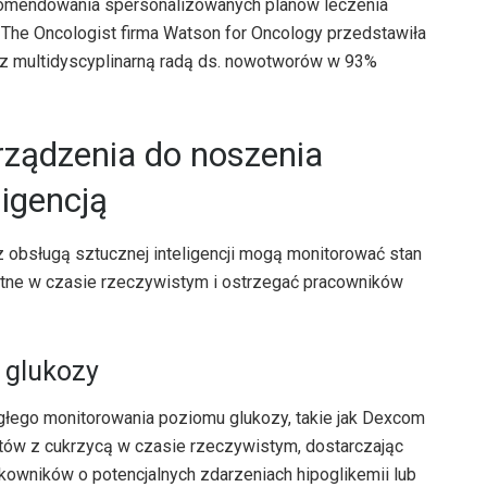
ekomendowania spersonalizowanych planów leczenia
The Oncologist firma Watson for Oncology przedstawiła
e z multidyscyplinarną radą ds. nowotworów w 93%
rządzenia do noszenia
igencją
 obsługą sztucznej inteligencji mogą monitorować stan
otne w czasie rzeczywistym i ostrzegać pracowników
 glukozy
ągłego monitorowania poziomu glukozy, takie jak Dexcom
tów z cukrzycą w czasie rzeczywistym, dostarczając
tkowników o potencjalnych zdarzeniach hipoglikemii lub