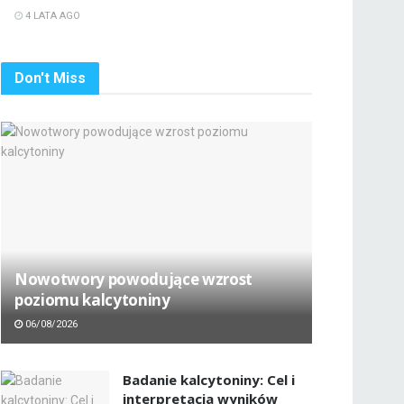
4 LATA AGO
Don't Miss
Nowotwory powodujące wzrost
poziomu kalcytoniny
06/08/2026
Badanie kalcytoniny: Cel i
interpretacja wyników