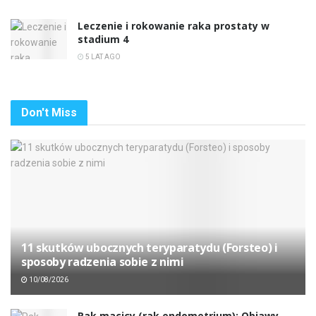
Leczenie i rokowanie raka prostaty w
stadium 4
5 LAT AGO
Don't Miss
11 skutków ubocznych teryparatydu (Forsteo) i
sposoby radzenia sobie z nimi
10/08/2026
Rak macicy (rak endometrium): Objawy,