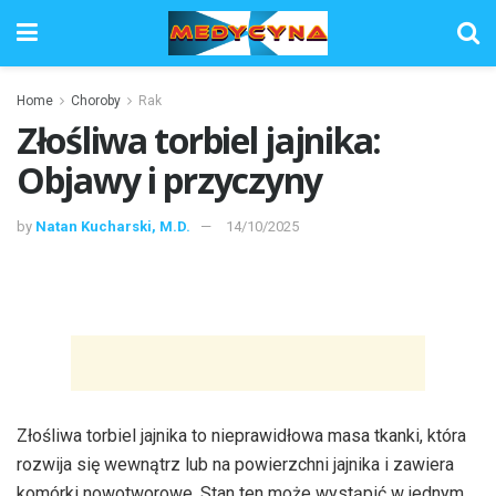
Home
Choroby
Rak
Złośliwa torbiel jajnika:
Objawy i przyczyny
by
Natan Kucharski, M.D.
14/10/2025
Złośliwa torbiel jajnika to nieprawidłowa masa tkanki, która
rozwija się wewnątrz lub na powierzchni jajnika i zawiera
komórki nowotworowe. Stan ten może wystąpić w jednym