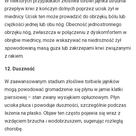
W niektórych przypadkach złośliwa torbiel jajnika utrudnia
przepływ krwi z kończyn dolnych poprzez ucisk żył w
miednicy. Ucisk ten może prowadzić do obrzęku, bólu lub
ciężkości jednej lub obu nóg. Obecność jednostronnego
obrzęku nóg, zwłaszcza w połączeniu z dyskomfortem w
obrębie miednicy, może wskazywać na niedrożność żył
spowodowaną masą guza lub zakrzepami krwi związanymi
z rakiem.
12. Duszność
W zaawansowanym stadium złośliwe torbiele jajników
mogą powodować gromadzenie się płynu w jamie klatki
piersiowej – stan zwany wysiękiem opłucnowym. Płyn
uciska płuca i powoduje duszności, szczególnie podczas
leżenia na płasko. Objaw ten często pojawia się wraz z
wzdęciem brzucha i wodobrzuszem, sugerując rozległą
chorobę.