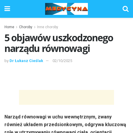
Home
Choroby
Inne choroby
5 objawów uszkodzonego
narządu równowagi
by
Dr Łukasz Cieślak
02/10/2025
Narząd równowagi w uchu wewnętrznym, zwany
również układem przedsionkowym, odgrywa kluczową
rolę w utrzymywaniu równowagi ciała, orientacji