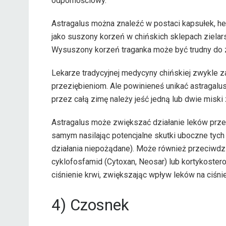
odpornościowy.
Astragalus można znaleźć w postaci kapsułek, he
jako suszony korzeń w chińskich sklepach zielar
Wysuszony korzeń traganka może być trudny do z
Lekarze tradycyjnej medycyny chińskiej zwykle z
przeziębieniom. Ale powinieneś unikać astragalusa
przez całą zimę należy jeść jedną lub dwie miski
Astragalus może zwiększać działanie leków przeci
samym nasilając potencjalne skutki uboczne tych 
działania niepożądane). Może również przeciwdz
cyklofosfamid (Cytoxan, Neosar) lub kortykoster
ciśnienie krwi, zwiększając wpływ leków na ciśnie
4) Czosnek