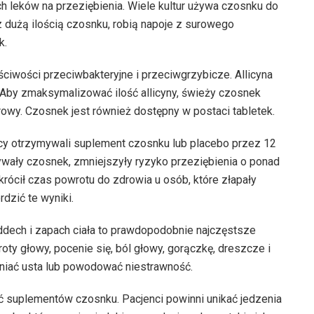
 leków na przeziębienia. Wiele kultur używa czosnku do
z dużą ilością czosnku, robią napoje z surowego
k.
ciwości przeciwbakteryjne i przeciwgrzybicze. Allicyna
 Aby zmaksymalizować ilość allicyny, świeży czosnek
rowy. Czosnek jest również dostępny w postaci tabletek.
cy otrzymywali suplement czosnku lub placebo przez 12
żywały czosnek, zmniejszyły ryzyko przeziębienia o ponad
rócił czas powrotu do zdrowia u osób, które złapały
dzić te wyniki.
dech i zapach ciała to prawdopodobnie najczęstsze
ty głowy, pocenie się, ból głowy, gorączkę, dreszcze i
żniać usta lub powodować niestrawność.
ć suplementów czosnku. Pacjenci powinni unikać jedzenia