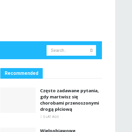
Recommended
Często zadawane pytania,
gdy martwisz się
chorobami przenoszonymi
drogą płciową
5 LAT AGO
Wieloobjawowe