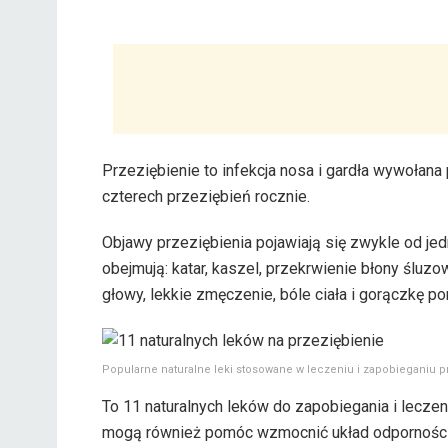
Przeziębienie to infekcja nosa i gardła wywołan
czterech przeziębień rocznie.
Objawy przeziębienia pojawiają się zwykle od je
obejmują: katar, kaszel, przekrwienie błony śluzow
głowy, lekkie zmęczenie, bóle ciała i gorączkę pon
Popularne naturalne leki stosowane w leczeniu i zapobieganiu 
To 11 naturalnych leków do zapobiegania i leczen
mogą również pomóc wzmocnić układ odpornośc