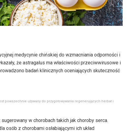
cyjnej medycynie chińskiej do wzmacniania odporności i
ykazały, że astragalus ma właściwości przeciwwirusowe i
eprowadzono badań klinicznych oceniających skuteczność
 jest powszechnie używany do przygotowywania regenerujących herbat i
t sugerowany w chorobach takich jak choroby serca.
dla osób z chorobami osłabiającymi ich układ