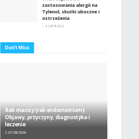
zastosowania alergii na
Tylenol, skutki uboczne i
ostrzeżenia
4 LATA AGO
Don't Miss
Rak macicy (rak endometrium):
Objawy, przyczyny, diagnostyka i
leczenie
07/08/2026