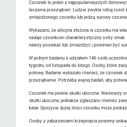
Czosnek to jeden z najpopularniejszych domowych
leczenia przeziębień. Ludzie zwykle robią rosół 
zmiażdżonego czosnku lub jedzą surowy czosne
Wykazano, że allicyna złożona w czosnku ma właś
nadaje czosnkowi charakterystyczny ostry smak.
należy posiekać lub zmiażdżyć i powinien być su
W jednym badaniu z udziałem 146 osób uczestni
tygodni, od listopada do lutego. Osoby, które za
połowę. Badanie wykazało również, że czosnek sk
przeziębienie. Potrzeba więcej badań, aby potwier
Czosnek ma pewne skutki uboczne. Nieświeży od
skutki uboczne; jednakże zgłaszano również zawro
katar. Spożycie dużej ilości czosnku może podra
Osoby z zaburzeniami krzepnięcia powinny unika