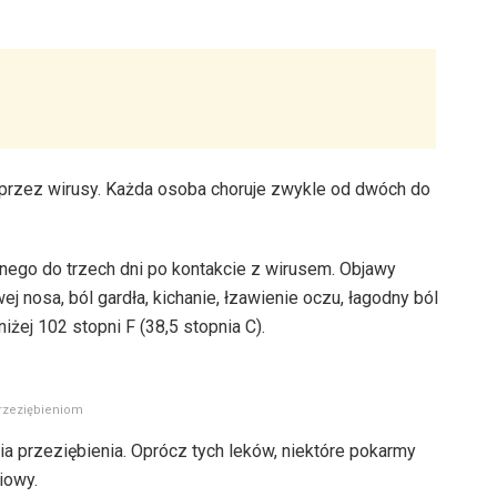
a przez wirusy. Każda osoba choruje zwykle od dwóch do
dnego do trzech dni po kontakcie z wirusem. Objawy
ej nosa, ból gardła, kichanie, łzawienie oczu, łagodny ból
iżej 102 stopni F (38,5 stopnia C).
przeziębieniom
ia przeziębienia. Oprócz tych leków, niektóre pokarmy
iowy.