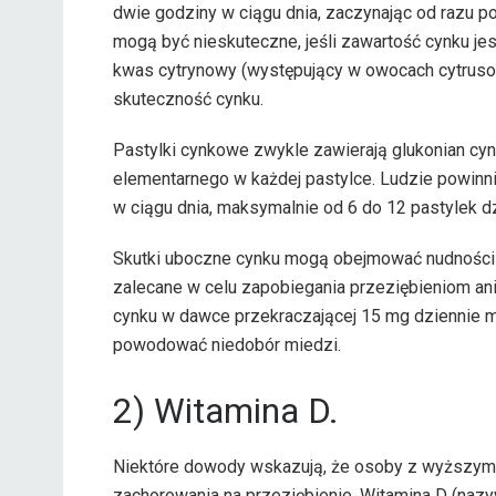
dwie godziny w ciągu dnia, zaczynając od razu p
mogą być nieskuteczne, jeśli zawartość cynku jes
kwas cytrynowy (występujący w owocach cytrusowy
skuteczność cynku.
Pastylki cynkowe zwykle zawierają glukonian cyn
elementarnego w każdej pastylce. Ludzie powinn
w ciągu dnia, maksymalnie od 6 do 12 pastylek dz
Skutki uboczne cynku mogą obejmować nudności i
zalecane w celu zapobiegania przeziębieniom an
cynku w dawce przekraczającej 15 mg dziennie mo
powodować niedobór miedzi.
2) Witamina D.
Niektóre dowody wskazują, że osoby z wyższym
zachorowania na przeziębienie. Witamina D (nazy