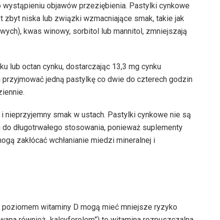
o wystąpieniu objawów przeziębienia. Pastylki cynkowe
t zbyt niska lub związki wzmacniające smak, takie jak
ch), kwas winowy, sorbitol lub mannitol, zmniejszają
ku lub octan cynku, dostarczając 13,3 mg cynku
i przyjmować jedną pastylkę co dwie do czterech godzin
iennie.
 nieprzyjemny smak w ustach. Pastylki cynkowe nie są
i do długotrwałego stosowania, ponieważ suplementy
gą zakłócać wchłanianie miedzi mineralnej i
 poziomem witaminy D mogą mieć mniejsze ryzyko
wana również „kalcyferolem”) to witamina rozpuszczalna