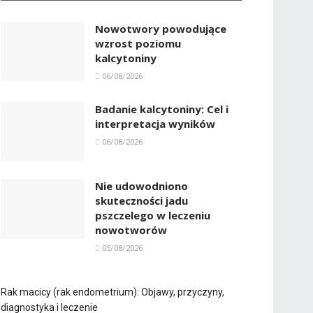
Nowotwory powodujące
wzrost poziomu
kalcytoniny
06/08/2026
Badanie kalcytoniny: Cel i
interpretacja wyników
06/08/2026
Nie udowodniono
skuteczności jadu
pszczelego w leczeniu
nowotworów
05/08/2026
Rak macicy (rak endometrium): Objawy, przyczyny,
diagnostyka i leczenie