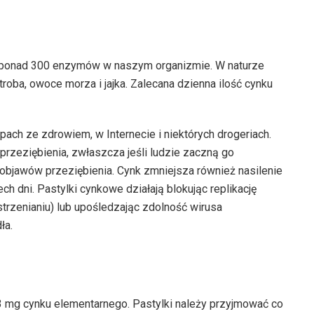
o ponad 300 enzymów w naszym organizmie. W naturze
ątroba, owoce morza i jajka. Zalecana dzienna ilość cynku
ch ze zdrowiem, w Internecie i niektórych drogeriach.
rzeziębienia, zwłaszcza jeśli ludzie zaczną go
objawów przeziębienia. Cynk zmniejsza również nasilenie
ch dni. Pastylki cynkowe działają blokując replikację
trzenianiu) lub upośledzając zdolność wirusa
ła.
3 mg cynku elementarnego. Pastylki należy przyjmować co