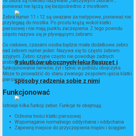
Te żebra są również nazywane „fałszywymi żebrami”,
ponieważ nie łączą się bezpośrednio z mostkiem.
Żebra numer 11 i 12 są uważane za nietypowe, ponieważ nie
przylegają do mostka. Po prostu krążą wokół klatki
piersiowej i nie mają punktu zaczepienia. Z tego powodu
często nazywa się je pływającymi żebrami.
Co ciekawe, czasami osoba będzie miała dodatkowe żebro
nad żebrem numer jeden. Nazywa się to często żebrem
szyjnym. Żebro szyjne często nie powoduje żadnych
9 skutków ubocznych leku Rosuzet i
problemów, ale czasami może zakłócać normalne
funkcjonowanie nerwów, żył i tętnic w pobliżu obojczyka.
Może to prowadzić do stanu zwanego zespołem ujścia klatki
piersiowej.
sposoby radzenia sobie z nimi
Funkcjonować
Istnieje kilka funkcji żeber. Funkcje te obejmują:
Ochrona treści klatki piersiowej
Wspomaganie normalnego oddychania i oddychania
Zapewnij miejsce do przyczepienia mięśni i ścięgien