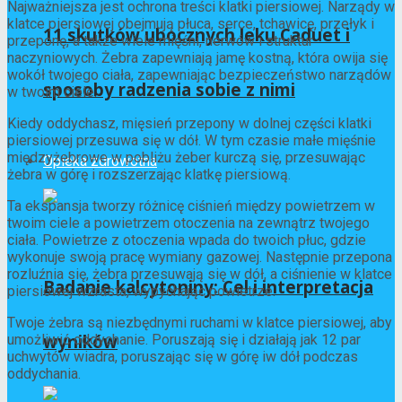
Najważniejsza jest ochrona treści klatki piersiowej. Narządy w
klatce piersiowej obejmują płuca, serce, tchawicę, przełyk i
11 skutków ubocznych leku Caduet i
przeponę, a także wiele mięśni, nerwów i struktur
naczyniowych. Żebra zapewniają jamę kostną, która owija się
wokół twojego ciała, zapewniając bezpieczeństwo narządów
sposoby radzenia sobie z nimi
w twoim ciele.
Kiedy oddychasz, mięsień przepony w dolnej części klatki
piersiowej przesuwa się w dół. W tym czasie małe mięśnie
międzyżebrowe w pobliżu żeber kurczą się, przesuwając
Opieka zdrowotna
żebra w górę i rozszerzając klatkę piersiową.
Ta ekspansja tworzy różnicę ciśnień między powietrzem w
twoim ciele a powietrzem otoczenia na zewnątrz twojego
ciała. Powietrze z otoczenia wpada do twoich płuc, gdzie
wykonuje swoją pracę wymiany gazowej. Następnie przepona
rozluźnia się, żebra przesuwają się w dół, a ciśnienie w klatce
Badanie kalcytoniny: Cel i interpretacja
piersiowej wzrasta, wypychając powietrze.
Twoje żebra są niezbędnymi ruchami w klatce piersiowej, aby
wyników
umożliwić oddychanie. Poruszają się i działają jak 12 par
uchwytów wiadra, poruszając się w górę iw dół podczas
oddychania.