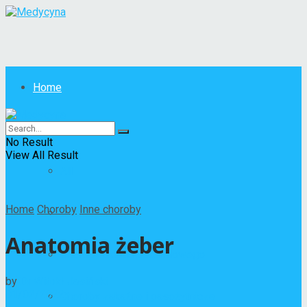
Home
Choroby
No Result
View All Result
All
Home
Choroby
Inne choroby
Choroby skóry
Anatomia żeber
Choroby układu pokarmowego
by
Dr Witold Jasiński
01/02/2022
Choroby zakaźne i pasożytnicze