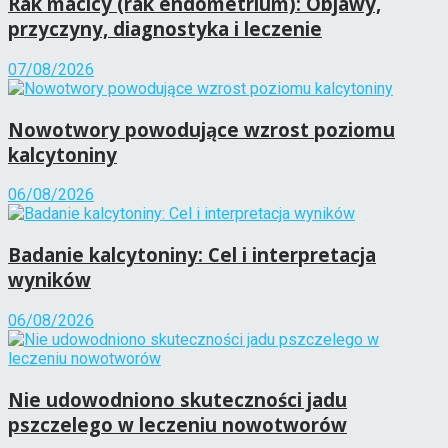
Rak macicy (rak endometrium): Objawy,
przyczyny, diagnostyka i leczenie
07/08/2026
Nowotwory powodujące wzrost poziomu
kalcytoniny
06/08/2026
Badanie kalcytoniny: Cel i interpretacja
wyników
06/08/2026
Nie udowodniono skuteczności jadu
pszczelego w leczeniu nowotworów