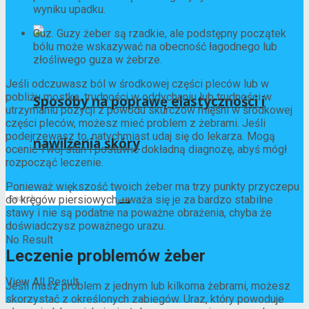
wyniku upadku.
Guz. Guzy żeber są rzadkie, ale podstępny początek
bólu może wskazywać na obecność łagodnego lub
złośliwego guza w żebrze.
Jeśli odczuwasz ból w środkowej części pleców lub w
pobliżu mostka, trudności w oddychaniu lub trudności w
Sposoby na poprawę elastyczności i
utrzymaniu pozycji z powodu skurczów mięśni w środkowej
części pleców, możesz mieć problem z żebrami. Jeśli
podejrzewasz to, natychmiast udaj się do lekarza. Mogą
nawilżenia skóry
ocenić Twój stan i postawić dokładną diagnozę, abyś mógł
rozpocząć leczenie.
Ponieważ większość twoich żeber ma trzy punkty przyczepu
do kręgów piersiowych, uważa się je za bardzo stabilne
stawy i nie są podatne na poważne obrażenia, chyba że
doświadczysz poważnego urazu.
No Result
Leczenie problemów żeber
View All Result
Jeśli masz problem z jednym lub kilkoma żebrami, możesz
skorzystać z określonych zabiegów. Uraz, który powoduje