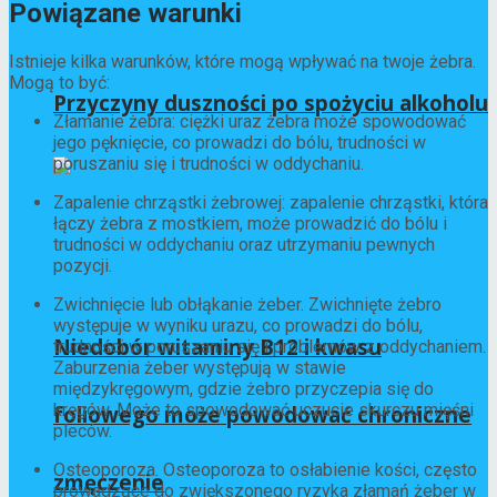
Powiązane warunki
Istnieje kilka warunków, które mogą wpływać na twoje żebra.
Mogą to być:
Przyczyny duszności po spożyciu alkoholu
Złamanie żebra: ciężki uraz żebra może spowodować
jego pęknięcie, co prowadzi do bólu, trudności w
poruszaniu się i trudności w oddychaniu.
Zapalenie chrząstki żebrowej: zapalenie chrząstki, która
łączy żebra z mostkiem, może prowadzić do bólu i
trudności w oddychaniu oraz utrzymaniu pewnych
pozycji.
Zwichnięcie lub obłąkanie żeber. Zwichnięte żebro
występuje w wyniku urazu, co prowadzi do bólu,
Niedobór witaminy B12 i kwasu
trudności w poruszaniu się i problemów z oddychaniem.
Zaburzenia żeber występują w stawie
międzykręgowym, gdzie żebro przyczepia się do
kręgów. Może to spowodować uczucie skurczu mięśni
foliowego może powodować chroniczne
pleców.
Osteoporoza. Osteoporoza to osłabienie kości, często
zmęczenie
prowadzące do zwiększonego ryzyka złamań żeber w