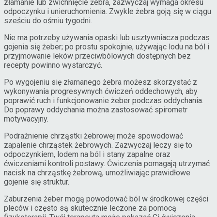
złamanie lub zwichnięcie żebra, zazwyczaj wymaga okresu
odpoczynku i unieruchomienia. Zwykle żebra goją się w ciągu
sześciu do ośmiu tygodni.
Nie ma potrzeby używania opaski lub usztywniacza podczas
gojenia się żeber; po prostu spokojnie, używając lodu na ból i
przyjmowanie leków przeciwbólowych dostępnych bez
recepty powinno wystarczyć.
Po wygojeniu się złamanego żebra możesz skorzystać z
wykonywania progresywnych ćwiczeń oddechowych, aby
poprawić ruch i funkcjonowanie żeber podczas oddychania.
Do poprawy oddychania można zastosować spirometr
motywacyjny.
Podrażnienie chrząstki żebrowej może spowodować
zapalenie chrząstek żebrowych. Zazwyczaj leczy się to
odpoczynkiem, lodem na ból i stany zapalne oraz
ćwiczeniami kontroli postawy. Ćwiczenia pomagają utrzymać
nacisk na chrząstkę żebrową, umożliwiając prawidłowe
gojenie się struktur.
Zaburzenia żeber mogą powodować ból w środkowej części
pleców i często są skutecznie leczone za pomocą