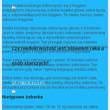
Górna ścianka każdego żebra łączy się z kręgami
znajdującymi się powyżej, a dolna ścianka głowy żebra łączy
się z odpowiadającymi mu kręgami. Te stawy tworzą stawy
żebrowo-kręgowe.
Szyjka każdego typowego żebra łączy głowę z trzonkiem.
Jest to lekko zwężony obszar kości żebrowej i zawiera inną
fasetkę, która łączy się z wyrostkiem poprzecznym
odpowiednich kręgów. Ten przegub nazywa się stawem
żebrowo-poprzecznym. Tak więc każde typowe żebro ma trzy
Czy niedokrwistość jest objawem raka u
punkty przegubu z kręgami piersiowymi kręgosłupa.
Trzon żebra jest zakrzywiony i płaski. W każdym żebrze
osób starszych?
znajduje się mały rowek zwany rowkiem żebrowym. Ten
rowek chroni żyłę, nerw i tętnicę biegnącą wzdłuż żebra.
Żebra lekko się obracają, gdy poruszają się wokół ciała,
Informacje o lekach
zamieniając się w chrząstkę zwaną chrząstką żebrową. Ta
chrząstka przyczepia się do mostka przed klatką piersiową.
Nietypowe żeberka
Żebra numer jeden, dwa i 10 do 12 są uważane za żebra