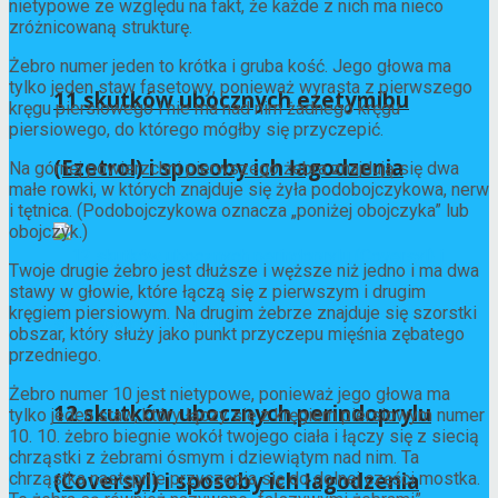
nietypowe ze względu na fakt, że każde z nich ma nieco
zróżnicowaną strukturę.
Żebro numer jeden to krótka i gruba kość. Jego głowa ma
tylko jeden staw fasetowy, ponieważ wyrasta z pierwszego
11 skutków ubocznych ezetymibu
kręgu piersiowego i nie ma nad nim żadnego kręgu
piersiowego, do którego mógłby się przyczepić.
(Ezetrol) i sposoby ich łagodzenia
Na górnej powierzchni pierwszego żebra znajdują się dwa
małe rowki, w których znajduje się żyła podobojczykowa, nerw
i tętnica. (Podobojczykowa oznacza „poniżej obojczyka” lub
obojczyk.)
Twoje drugie żebro jest dłuższe i węższe niż jedno i ma dwa
stawy w głowie, które łączą się z pierwszym i drugim
kręgiem piersiowym. Na drugim żebrze znajduje się szorstki
obszar, który służy jako punkt przyczepu mięśnia zębatego
przedniego.
Żebro numer 10 jest nietypowe, ponieważ jego głowa ma
12 skutków ubocznych perindoprylu
tylko jeden staw, który łączy się z kręgiem piersiowym numer
10. 10. żebro biegnie wokół twojego ciała i łączy się z siecią
chrząstki z żebrami ósmym i dziewiątym nad nim. Ta
(Coversyl) i sposoby ich łagodzenia
chrząstka następnie przyczepia się do dolnej części mostka.