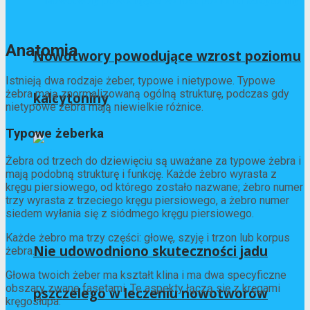
Anatomia
Nowotwory powodujące wzrost poziomu
Istnieją dwa rodzaje żeber, typowe i nietypowe. Typowe
żebra mają znormalizowaną ogólną strukturę, podczas gdy
kalcytoniny
nietypowe żebra mają niewielkie różnice.
Typowe żeberka
Żebra od trzech do dziewięciu są uważane za typowe żebra i
mają podobną strukturę i funkcję. Każde żebro wyrasta z
kręgu piersiowego, od którego zostało nazwane; żebro numer
trzy wyrasta z trzeciego kręgu piersiowego, a żebro numer
siedem wyłania się z siódmego kręgu piersiowego.
Każde żebro ma trzy części: głowę, szyję i trzon lub korpus
Nie udowodniono skuteczności jadu
żebra.
Głowa twoich żeber ma kształt klina i ma dwa specyficzne
obszary zwane fasetami. Te aspekty łączą się z kręgami
pszczelego w leczeniu nowotworów
kręgosłupa.