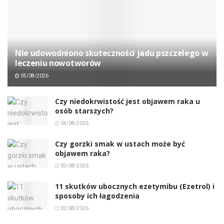
Nie udowodniono skuteczności jadu pszczelego w
leczeniu nowotworów
05/08/2026
Czy niedokrwistość jest objawem raka u
osób starszych?
04/08/2026
Czy gorzki smak w ustach może być
objawem raka?
03/08/2026
11 skutków ubocznych ezetymibu (Ezetrol) i
sposoby ich łagodzenia
02/08/2026