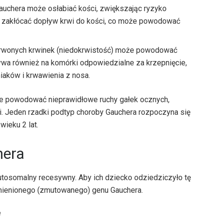
uchera może osłabiać kości, zwiększając ryzyko
 zakłócać dopływ krwi do kości, co może powodować
rwonych krwinek (niedokrwistość) może powodować
a również na komórki odpowiedzialne za krzepnięcie,
aków i krwawienia z nosa.
że powodować nieprawidłowe ruchy gałek ocznych,
ki. Jeden rzadki podtyp choroby Gauchera rozpoczyna się
ieku 2 lat.
hera
tosomalny recesywny. Aby ich dziecko odziedziczyło tę
zmienionego (zmutowanego) genu Gauchera.