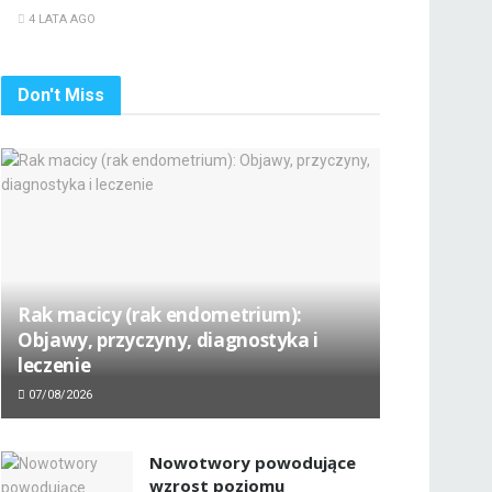
4 LATA AGO
Don't Miss
Rak macicy (rak endometrium):
Objawy, przyczyny, diagnostyka i
leczenie
07/08/2026
Nowotwory powodujące
wzrost poziomu