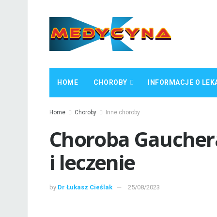
HOME
CHOROBY
INFORMACJE O LEK
Home
Choroby
Inne choroby
Choroba Gauchera
i leczenie
by
Dr Łukasz Cieślak
25/08/2023