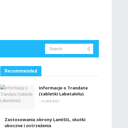
Recommended
Informacje o Trandate
(tabletki Labetalolu)
4 LATA AGO
Zastosowania obrony LamISIL, skutki
uboczne i ostrzeżenia