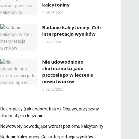
kalcytoniny
06/08/2026
Badanie kalcytoniny: Cel i
interpretacja wyników
06/08/2026
Nie udowodniono
skuteczności jadu
pszczelego w leczeniu
nowotworów
05/08/2026
Rak macicy (rak endometrium): Objawy, przyczyny,
diagnostyka i leczenie
Nowotwory powodujące wzrost poziomu kalcytoniny
Badanie kalcytoniny: Cel i interpretacja wyników