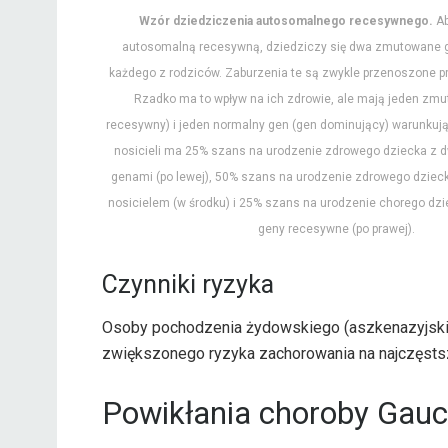
Wzór dziedziczenia autosomalnego recesywnego.
Ab
autosomalną recesywną, dziedziczy się dwa zmutowane g
każdego z rodziców. Zaburzenia te są zwykle przenoszone pr
Rzadko ma to wpływ na ich zdrowie, ale mają jeden zm
recesywny) i jeden normalny gen (gen dominujący) warunkuj
nosicieli ma 25% szans na urodzenie zdrowego dziecka z
genami (po lewej), 50% szans na urodzenie zdrowego dziecka
nosicielem (w środku) i 25% szans na urodzenie chorego dz
geny recesywne (po prawej).
Czynniki ryzyka
Osoby pochodzenia żydowskiego (aszkenazyjskie
zwiększonego ryzyka zachorowania na najczęsts
Powikłania choroby Gauc