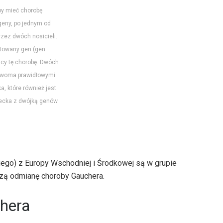
y mieć chorobę
eny, po jednym od
zez dwóch nosicieli.
utowany gen (gen
ący tę chorobę. Dwóch
 dwoma prawidłowymi
, które również jest
iecka z dwójką genów
go) z Europy Wschodniej i Środkowej są w grupie
zą odmianę choroby Gauchera.
hera