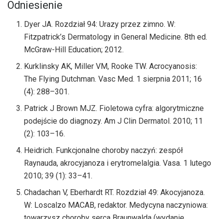
Odniesienie
Dyer JA. Rozdział 94: Urazy przez zimno. W:
Fitzpatrick’s Dermatology in General Medicine. 8th ed.
McGraw-Hill Education; 2012.
Kurklinsky AK, Miller VM, Rooke TW. Acrocyanosis:
The Flying Dutchman. Vasc Med. 1 sierpnia 2011; 16
(4): 288–301.
Patrick J Brown MJZ. Fioletowa cyfra: algorytmiczne
podejście do diagnozy. Am J Clin Dermatol. 2010; 11
(2): 103–16.
Heidrich. Funkcjonalne choroby naczyń: zespół
Raynauda, ​​akrocyjanoza i erytromelalgia. Vasa. 1 lutego
2010; 39 (1): 33–41.
Chadachan V, Eberhardt RT. Rozdział 49: Akocyjanoza.
W: Loscalzo MACAB, redaktor. Medycyna naczyniowa:
towarzysz choroby serca Braunwalda (wydanie