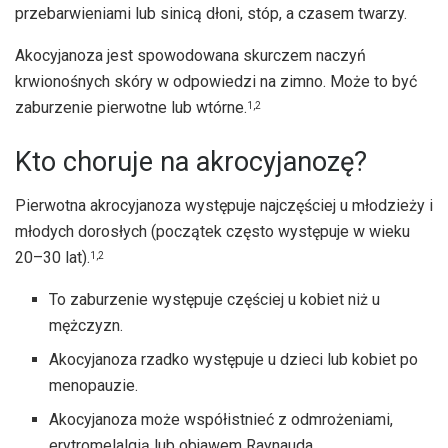
przebarwieniami lub sinicą dłoni, stóp, a czasem twarzy.
Akocyjanoza jest spowodowana skurczem naczyń
krwionośnych skóry w odpowiedzi na zimno. Może to być
zaburzenie pierwotne lub wtórne.
1,2
Kto choruje na akrocyjanozę?
Pierwotna akrocyjanoza występuje najczęściej u młodzieży i
młodych dorosłych (początek często występuje w wieku
20–30 lat).
1,2
To zaburzenie występuje częściej u kobiet niż u
mężczyzn.
Akocyjanoza rzadko występuje u dzieci lub kobiet po
menopauzie.
Akocyjanoza może współistnieć z odmrożeniami,
erytromelalgią lub objawem Raynauda.