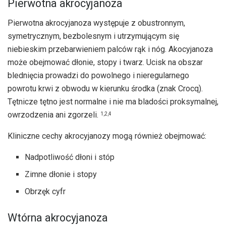
Pierwotna akrocyjanoza
Pierwotna akrocyjanoza występuje z obustronnym,
symetrycznym, bezbolesnym i utrzymującym się
niebieskim przebarwieniem palców rąk i nóg. Akocyjanoza
może obejmować dłonie, stopy i twarz. Ucisk na obszar
blednięcia prowadzi do powolnego i nieregularnego
powrotu krwi z obwodu w kierunku środka (znak Crocq).
Tętnicze tętno jest normalne i nie ma bladości proksymalnej,
owrzodzenia ani zgorzeli.
1,2,4
Kliniczne cechy akrocyjanozy mogą również obejmować:
Nadpotliwość dłoni i stóp
Zimne dłonie i stopy
Obrzęk cyfr
Wtórna akrocyjanoza