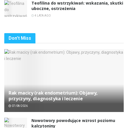
Teofilina do wstrzykiwań: wskazania, skutki
uboczne, ostrzeżenia
4 LATA AGO
Don't Miss
Rak macicy (rak endometrium): Objawy,
przyczyny, diagnostyka i leczenie
07/08/2026
Nowotwory powodujące wzrost poziomu
kalcytoniny