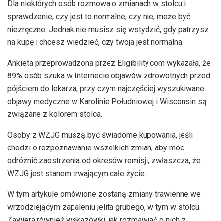
Dla niektórych osób rozmowa o zmianach w stolcu i
sprawdzenie, czy jest to normalne, czy nie, może być
niezręczne. Jednak nie musisz się wstydzić, gdy patrzysz
na kupę i chcesz wiedzieć, czy twoja jest normalna.
Ankieta przeprowadzona przez Eligibility.com wykazała, że ​​
89% osób szuka w Internecie objawów zdrowotnych przed
pójściem do lekarza, przy czym najczęściej wyszukiwane
objawy medyczne w Karolinie Południowej i Wisconsin są
związane z kolorem stolca.
Osoby z WZJG muszą być świadome kupowania, jeśli
chodzi o rozpoznawanie wszelkich zmian, aby móc
odróżnić zaostrzenia od okresów remisji, zwłaszcza, że ​​
WZJG jest stanem trwającym całe życie.
W tym artykule omówione zostaną zmiany trawienne we
wrzodziejącym zapaleniu jelita grubego, w tym w stolcu.
Zawiera również wskazówki, jak rozmawiać o nich z