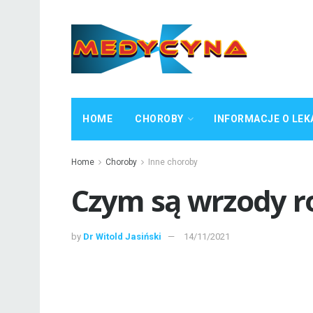
HOME
CHOROBY
INFORMACJE O LEK
Home
Choroby
Inne choroby
Czym są wrzody r
by
Dr Witold Jasiński
14/11/2021