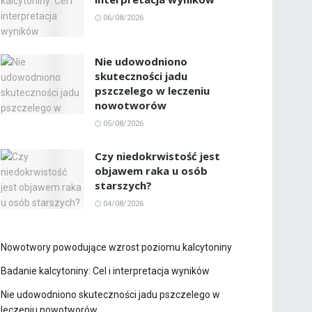
06/08/2026
Nie udowodniono
skuteczności jadu
pszczelego w leczeniu
nowotworów
05/08/2026
Czy niedokrwistość jest
objawem raka u osób
starszych?
04/08/2026
Nowotwory powodujące wzrost poziomu kalcytoniny
Badanie kalcytoniny: Cel i interpretacja wyników
Nie udowodniono skuteczności jadu pszczelego w
leczeniu nowotworów