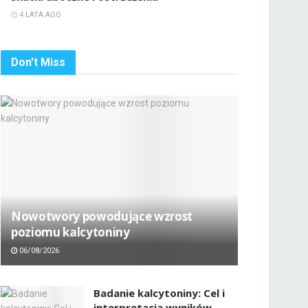
4 LATA AGO
Don't Miss
Nowotwory powodujące wzrost
poziomu kalcytoniny
06/08/2026
Badanie kalcytoniny: Cel i
interpretacja wyników