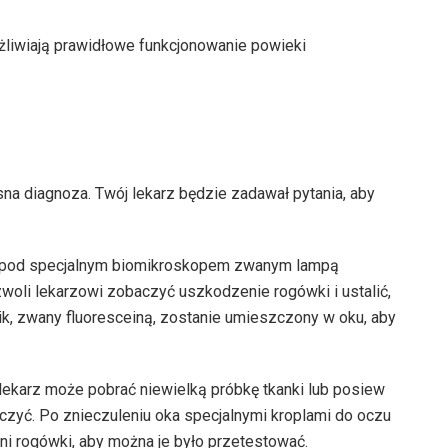
żliwiają prawidłowe funkcjonowanie powieki
a diagnoza. Twój lekarz będzie zadawał pytania, aby
e pod specjalnym biomikroskopem zwanym lampą
woli lekarzowi zobaczyć uszkodzenie rogówki i ustalić,
k, zwany fluoresceiną, zostanie umieszczony w oku, aby
a, lekarz może pobrać niewielką próbkę tkanki lub posiew
eczyć. Po znieczuleniu oka specjalnymi kroplami do oczu
i rogówki, aby można je było przetestować.