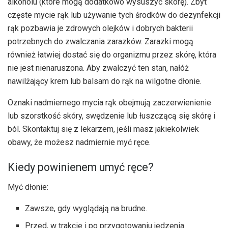
alkoholu (które mogą dodatkowo wysuszyć skórę). Zbyt
częste mycie rąk lub używanie tych środków do dezynfekcji
rąk pozbawia je zdrowych olejków i dobrych bakterii
potrzebnych do zwalczania zarazków. Zarazki mogą
również łatwiej dostać się do organizmu przez skórę, która
nie jest nienaruszona. Aby zwalczyć ten stan, nałóż
nawilżający krem ​​lub balsam do rąk na wilgotne dłonie.
Oznaki nadmiernego mycia rąk obejmują zaczerwienienie
lub szorstkość skóry, swędzenie lub łuszczącą się skórę i
ból. Skontaktuj się z lekarzem, jeśli masz jakiekolwiek
obawy, że możesz nadmiernie myć ręce.
Kiedy powinienem umyć ręce?
Myć dłonie:
Zawsze, gdy wyglądają na brudne.
Przed, w trakcie i po przygotowaniu jedzenia.