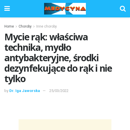
Home
Choroby
Inne choroby
Mycie rąk: właściwa
technika, mydło
antybakteryjne, środki
dezynfekujące do rąk i nie
tylko
by
Dr. Iga Jaworska
25/03/2022