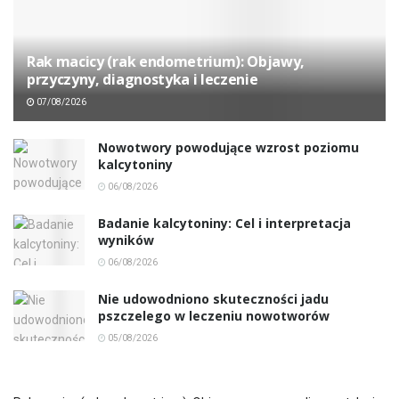
Rak macicy (rak endometrium): Objawy,
przyczyny, diagnostyka i leczenie
07/08/2026
Nowotwory powodujące wzrost poziomu
kalcytoniny
06/08/2026
Badanie kalcytoniny: Cel i interpretacja
wyników
06/08/2026
Nie udowodniono skuteczności jadu
pszczelego w leczeniu nowotworów
05/08/2026