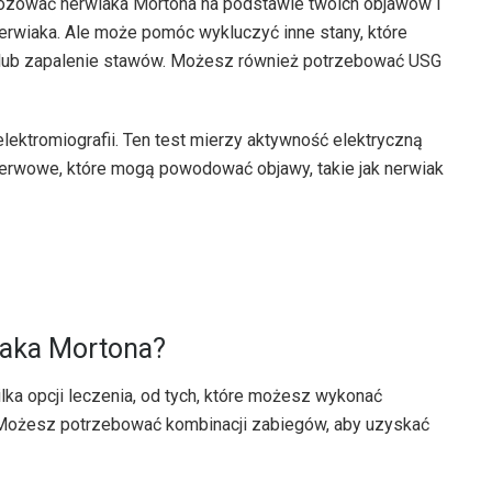
ozować nerwiaka Mortona na podstawie twoich objawów i
nerwiaka. Ale może pomóc wykluczyć inne stany, które
e lub zapalenie stawów. Możesz również potrzebować USG
ektromiografii. Ten test mierzy aktywność elektryczną
erwowe, które mogą powodować objawy, takie jak nerwiak
iaka Mortona?
ilka opcji leczenia, od tych, które możesz wykonać
 Możesz potrzebować kombinacji zabiegów, aby uzyskać