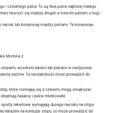
o i czwartego palca. To są dwa palce najbliżej małego
wnież tworzyć się między drugim a trzecim palcem u nogi.
y nacisk lub kompresję między palcami. Ta kompresja
ka Mortona z:
i stopami, wysokimi łukami lub palcami w nietypowej
stawów palców. Ta niestabilność może prowadzić do
stóp, które rozwijają się z czasem, mogą zwiększać
 obejmują haluksy i palce młotkowate.
nne sporty rakietowe wymagają dużego nacisku na stopy
ej narażeni na kontuzje stopy, co może prowadzić do