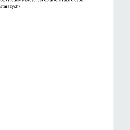
Czy niedokrwistość jest objawem raka u osób
starszych?