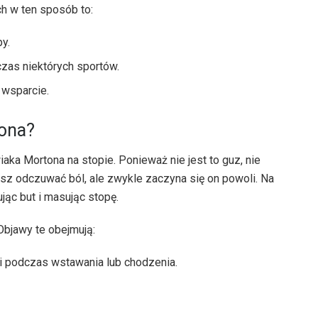
h w ten sposób to:
y.
zas niektórych sportów.
 wsparcie.
tona?
a Mortona na stopie. Ponieważ nie jest to guz, nie
z odczuwać ból, ale zwykle zaczyna się on powoli. Na
ąc but i masując stopę.
Objawy te obejmują:
mi podczas wstawania lub chodzenia.