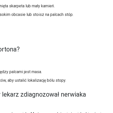
nięta skarpeta lub mały kamień.
ysokim obcasie lub stoisz na palcach stóp.
ortona?
ędzy palcami jest masa.
w, aby ustalić lokalizację bólu stopy.
y lekarz zdiagnozował nerwiaka