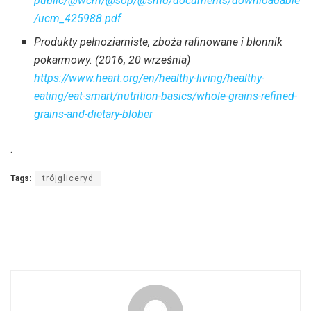
public/@wcm/@sop/@smd/documents/downloadable
/ucm_425988.pdf
Produkty pełnoziarniste, zboża rafinowane i błonnik
pokarmowy. (2016, 20 września)
https://www.heart.org/en/healthy-living/healthy-
eating/eat-smart/nutrition-basics/whole-grains-refined-
grains-and-dietary-blober
.
Tags:
trójgliceryd