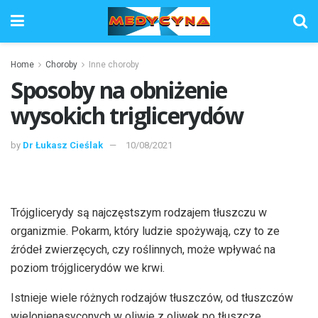
Home
Choroby
Inne choroby
Sposoby na obniżenie
wysokich triglicerydów
by
Dr Łukasz Cieślak
10/08/2021
Trójglicerydy są najczęstszym rodzajem tłuszczu w
organizmie. Pokarm, który ludzie spożywają, czy to ze
źródeł zwierzęcych, czy roślinnych, może wpływać na
poziom trójglicerydów we krwi.
Istnieje wiele różnych rodzajów tłuszczów, od tłuszczów
wielonienasyconych w oliwie z oliwek po tłuszcze