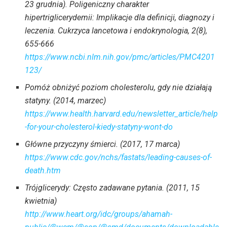
23 grudnia). Poligeniczny charakter
hipertriglicerydemii: Implikacje dla definicji, diagnozy i
leczenia. Cukrzyca lancetowa i endokrynologia, 2(8),
655-666
https://www.ncbi.nlm.nih.gov/pmc/articles/PMC4201
123/
Pomóż obniżyć poziom cholesterolu, gdy nie działają
statyny. (2014, marzec)
https://www.health.harvard.edu/newsletter_article/help
-for-your-cholesterol-kiedy-statyny-wont-do
Główne przyczyny śmierci. (2017, 17 marca)
https://www.cdc.gov/nchs/fastats/leading-causes-of-
death.htm
Trójglicerydy: Często zadawane pytania. (2011, 15
kwietnia)
http://www.heart.org/idc/groups/ahamah-