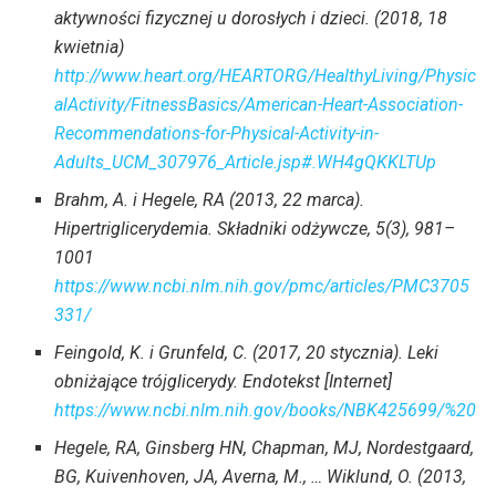
aktywności fizycznej u dorosłych i dzieci. (2018, 18
kwietnia)
http://www.heart.org/HEARTORG/HealthyLiving/Physic
alActivity/FitnessBasics/American-Heart-Association-
Recommendations-for-Physical-Activity-in-
Adults_UCM_307976_Article.jsp#.WH4gQKKLTUp
Brahm, A. i Hegele, RA (2013, 22 marca).
Hipertriglicerydemia. Składniki odżywcze, 5(3), 981–
1001
https://www.ncbi.nlm.nih.gov/pmc/articles/PMC3705
331/
Feingold, K. i Grunfeld, C. (2017, 20 stycznia). Leki
obniżające trójglicerydy. Endotekst [Internet]
https://www.ncbi.nlm.nih.gov/books/NBK425699/%20
Hegele, RA, Ginsberg HN, Chapman, MJ, Nordestgaard,
BG, Kuivenhoven, JA, Averna, M., … Wiklund, O. (2013,