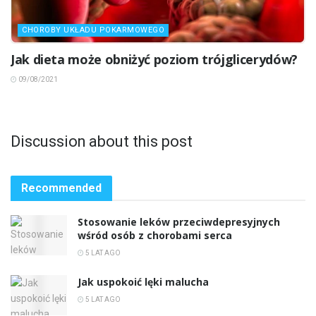
CHOROBY UKŁADU POKARMOWEGO
Jak dieta może obniżyć poziom trójglicerydów?
09/08/2021
Discussion about this post
Recommended
Stosowanie leków przeciwdepresyjnych
wśród osób z chorobami serca
5 LAT AGO
Jak uspokoić lęki malucha
5 LAT AGO