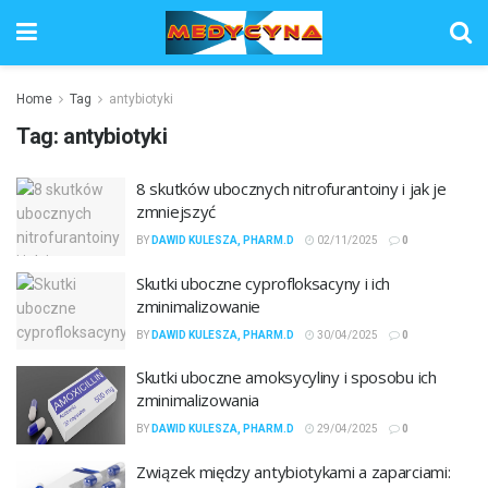
Home
Tag
antybiotyki
Tag:
antybiotyki
8 skutków ubocznych nitrofurantoiny i jak je
zmniejszyć
BY
DAWID KULESZA, PHARM.D
02/11/2025
0
Skutki uboczne cyprofloksacyny i ich
zminimalizowanie
BY
DAWID KULESZA, PHARM.D
30/04/2025
0
Skutki uboczne amoksycyliny i sposobu ich
zminimalizowania
BY
DAWID KULESZA, PHARM.D
29/04/2025
0
Związek między antybiotykami a zaparciami: