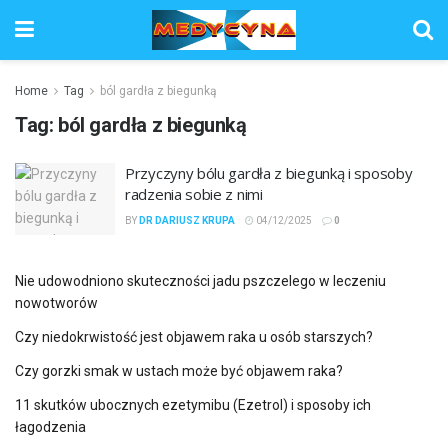
Home
Tag
ból gardła z biegunką
Tag:
ból gardła z biegunką
Przyczyny bólu gardła z biegunką i sposoby
radzenia sobie z nimi
BY
DR DARIUSZ KRUPA
04/12/2025
0
Nie udowodniono skuteczności jadu pszczelego w leczeniu
nowotworów
Czy niedokrwistość jest objawem raka u osób starszych?
Czy gorzki smak w ustach może być objawem raka?
11 skutków ubocznych ezetymibu (Ezetrol) i sposoby ich
łagodzenia