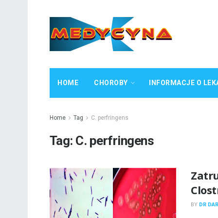
HOME
CHOROBY
INFORMACJE O LEK
Home
Tag
C. perfringens
Tag:
C. perfringens
Zatr
Clos
BY
DR DA