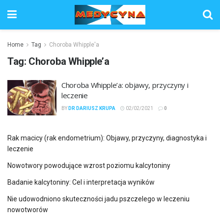
Home
Tag
Choroba Whipple'a
Tag:
Choroba Whipple’a
Choroba Whipple’a: objawy, przyczyny i
leczenie
BY
DR DARIUSZ KRUPA
02/02/2021
0
Rak macicy (rak endometrium): Objawy, przyczyny, diagnostyka i
leczenie
Nowotwory powodujące wzrost poziomu kalcytoniny
Badanie kalcytoniny: Cel i interpretacja wyników
Nie udowodniono skuteczności jadu pszczelego w leczeniu
nowotworów