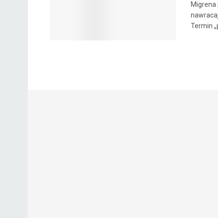
Migrena 
nawracaj
Termin „