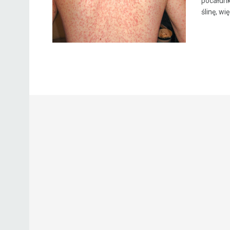
pocałunk
ślinę, wi