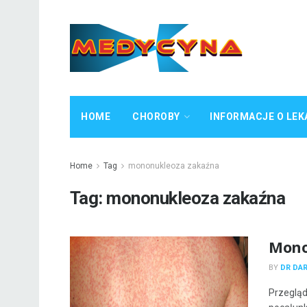
HOME
CHOROBY
INFORMACJE O LEK
Home
Tag
mononukleoza zakaźna
Tag:
mononukleoza zakaźna
Mono
BY
DR DA
Przegląd