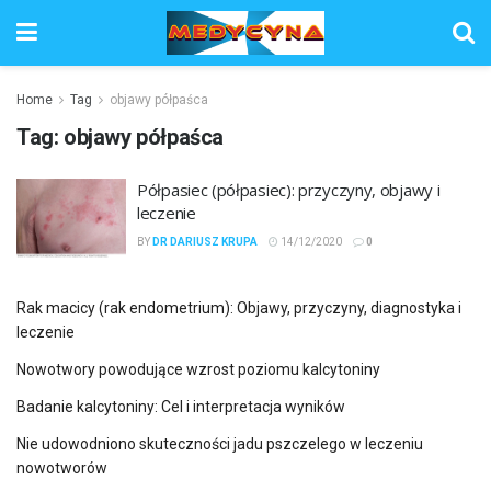
Home
Tag
objawy półpaśca
Tag:
objawy półpaśca
Półpasiec (półpasiec): przyczyny, objawy i
leczenie
BY
DR DARIUSZ KRUPA
14/12/2020
0
Rak macicy (rak endometrium): Objawy, przyczyny, diagnostyka i
leczenie
Nowotwory powodujące wzrost poziomu kalcytoniny
Badanie kalcytoniny: Cel i interpretacja wyników
Nie udowodniono skuteczności jadu pszczelego w leczeniu
nowotworów