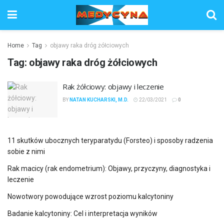
Home
Tag
objawy raka dróg żółciowych
Tag:
objawy raka dróg żółciowych
Rak żółciowy: objawy i leczenie
BY
NATAN KUCHARSKI, M.D.
22/03/2021
0
11 skutków ubocznych teryparatydu (Forsteo) i sposoby radzenia
sobie z nimi
Rak macicy (rak endometrium): Objawy, przyczyny, diagnostyka i
leczenie
Nowotwory powodujące wzrost poziomu kalcytoniny
Badanie kalcytoniny: Cel i interpretacja wyników